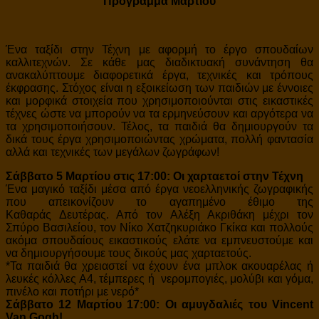
Πρόγραμμα Μαρτίου
Ένα ταξίδι στην Τέχνη με αφορμή το έργο σπουδαίων
καλλιτεχνών. Σε κάθε μας διαδικτυακή συνάντηση θα
ανακαλύπτουμε διαφορετικά έργα, τεχνικές και τρόπους
έκφρασης. Στόχος είναι η εξοικείωση των παιδιών με έννοιες
και μορφικά στοιχεία που χρησιμοποιούνται στις εικαστικές
τέχνες ώστε να μπορούν να τα ερμηνεύσουν και αργότερα να
τα χρησιμοποιήσουν. Τέλος, τα παιδιά θα δημιουργούν τα
δικά τους έργα χρησιμοποιώντας χρώματα, πολλή φαντασία
αλλά και τεχνικές των μεγάλων ζωγράφων!
Σάββατο 5 Μαρτίου στις 17:00: Οι χαρταετοί στην Τέχνη
Ένα μαγικό ταξίδι μέσα από έργα νεοελληνικής ζωγραφικής
που απεικονίζουν το αγαπημένο έθιμο της
Καθαράς Δευτέρας. Από τον Αλέξη Ακριθάκη μέχρι τον
Σπύρο Βασιλείου, τον Νίκο Χατζηκυριάκο Γκίκα και πολλούς
ακόμα σπουδαίους εικαστικούς ελάτε να εμπνευστούμε και
να δημιουργήσουμε τους δικούς μας χαρταετούς.
*Τα παιδιά θα χρειαστεί να έχουν ένα μπλοκ ακουαρέλας ή
λευκές κόλλες Α4, τέμπερες ή νερομπογιές, μολύβι και γόμα,
πινέλο και ποτήρι με νερό*
Σάββατο 12 Μαρτίου 17:00: Οι αμυγδαλιές του Vincent
Van Gogh!