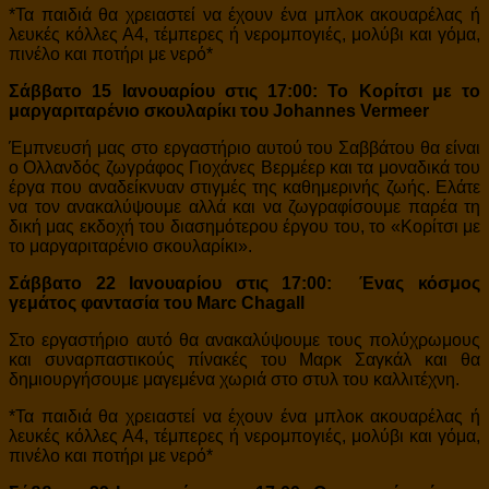
*Τα παιδιά θα χρειαστεί να έχουν ένα μπλοκ ακουαρέλας ή
λευκές κόλλες Α4, τέμπερες ή νερομπογιές, μολύβι και γόμα,
πινέλο και ποτήρι με νερό*
Σάββατο 15 Ιανουαρίου στις 17:00:
Το Κορίτσι με το
μαργαριταρένιο σκουλαρίκι του Johannes Vermeer
Έμπνευσή μας στο εργαστήριο αυτού του Σαββάτου θα είναι
ο Ολλανδός ζωγράφος Γιοχάνες Βερμέερ και τα μοναδικά του
έργα που αναδείκνυαν στιγμές της καθημερινής ζωής. Ελάτε
να τον ανακαλύψουμε αλλά και να ζωγραφίσουμε παρέα τη
δική μας εκδοχή του διασημότερου έργου του, το «Κορίτσι με
το μαργαριταρένιο σκουλαρίκι».
Σάββατο 22 Ιανουαρίου στις 17:00:
Ένας κόσμος
γεμάτος φαντασία του Marc Chagall
Στο εργαστήριο αυτό θα ανακαλύψουμε τους πολύχρωμους
και συναρπαστικούς πίνακές του Μαρκ Σαγκάλ και θα
δημιουργήσουμε μαγεμένα χωριά στο στυλ του καλλιτέχνη.
*Τα παιδιά θα χρειαστεί να έχουν ένα μπλοκ ακουαρέλας ή
λευκές κόλλες Α4, τέμπερες ή νερομπογιές, μολύβι και γόμα,
πινέλο και ποτήρι με νερό*