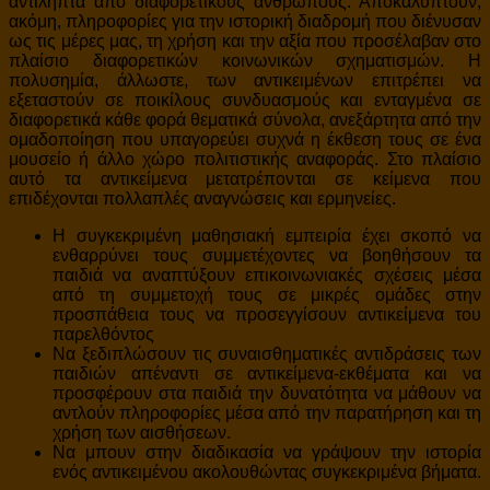
αντιληπτά από διαφορετικούς ανθρώπους. Αποκαλύπτουν,
ακόμη, πληροφορίες για την ιστορική διαδρομή που διένυσαν
ως τις μέρες μας, τη χρήση και την αξία που προσέλαβαν στο
πλαίσιο διαφορετικών κοινωνικών σχηματισμών. Η
πολυσημία, άλλωστε, των αντικειμένων επιτρέπει να
εξεταστούν σε ποικίλους συνδυασμούς και ενταγμένα σε
διαφορετικά κάθε φορά θεματικά σύνολα, ανεξάρτητα από την
ομαδοποίηση που υπαγορεύει συχνά η έκθεση τους σε ένα
μουσείο ή άλλο χώρο πολιτιστικής αναφοράς. Στο πλαίσιο
αυτό τα αντικείμενα μετατρέπονται σε κείμενα που
επιδέχονται πολλαπλές αναγνώσεις και ερμηνείες.
Η συγκεκριμένη μαθησιακή εμπειρία έχει σκοπό να
ενθαρρύνει τους συμμετέχοντες να βοηθήσουν τα
παιδιά να αναπτύξουν επικοινωνιακές σχέσεις μέσα
από τη συμμετοχή τους σε μικρές ομάδες στην
προσπάθεια τους να προσεγγίσουν αντικείμενα του
παρελθόντος
Να ξεδιπλώσουν τις συναισθηματικές αντιδράσεις των
παιδιών απέναντι σε αντικείμενα-εκθέματα και να
προσφέρουν στα παιδιά την δυνατότητα να μάθουν να
αντλούν πληροφορίες μέσα από την παρατήρηση και τη
χρήση των αισθήσεων.
Να μπουν στην διαδικασία να γράψουν την ιστορία
ενός αντικειμένου ακολουθώντας συγκεκριμένα βήματα.