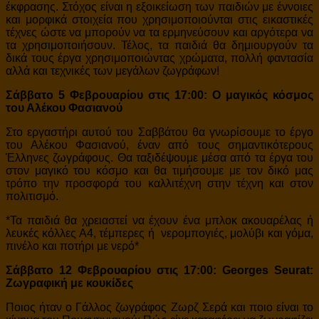
έκφρασης. Στόχος είναι η εξοικείωση των παιδιών με έννοιες
και μορφικά στοιχεία που χρησιμοποιούνται στις εικαστικές
τέχνες ώστε να μπορούν να τα ερμηνεύσουν και αργότερα να
τα χρησιμοποιήσουν. Τέλος, τα παιδιά θα δημιουργούν τα
δικά τους έργα χρησιμοποιώντας χρώματα, πολλή φαντασία
αλλά και τεχνικές των μεγάλων ζωγράφων!
Σάββατο 5 Φεβρουαρίου στις 17:00: Ο μαγικός κόσμος
του Αλέκου Φασιανού
Στο εργαστήρι αυτού του Σαββάτου θα γνωρίσουμε το έργο
του Αλέκου Φασιανού, έναν από τους σημαντικότερους
Έλληνες ζωγράφους. Θα ταξιδέψουμε μέσα από τα έργα του
στον μαγικό του κόσμο και θα τιμήσουμε με τον δικό μας
τρόπο την προσφορά του καλλιτέχνη στην τέχνη και στον
πολιτισμό.
*Τα παιδιά θα χρειαστεί να έχουν ένα μπλοκ ακουαρέλας ή
λευκές κόλλες Α4, τέμπερες ή νερομπογιές, μολύβι και γόμα,
πινέλο και ποτήρι με νερό*
Σάββατο 12 Φεβρουαρίου στις 17:00: Georges Seurat:
Ζωγραφική με κουκίδες
Ποιος ήταν ο Γάλλος ζωγράφος Ζωρζ Σερά και ποιο είναι το