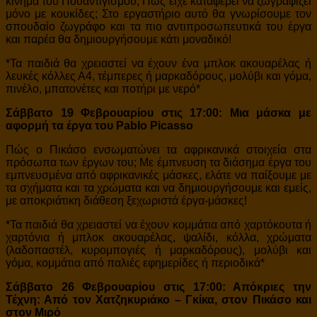
κίνημα του Πουαντιγισμού; Πώς είχε καταφέρει να ζωγραφίζει
μόνο με κουκίδες; Στο εργαστήριο αυτό θα γνωρίσουμε τον
σπουδαίο ζωγράφο και τα πιο αντιπροσωπευτικά του έργα
και παρέα θα δημιουργήσουμε κάτι μοναδικό!
*Τα παιδιά θα χρειαστεί να έχουν ένα μπλοκ ακουαρέλας ή
λευκές κόλλες Α4, τέμπερες ή μαρκαδόρους, μολύβι και γόμα,
πινέλο, μπατονέτες και ποτήρι με νερό*
Σάββατο 19 Φεβρουαρίου στις 17:00: Μια μάσκα με
αφορμή τα έργα του
Pablo
Picasso
Πώς ο Πικάσο ενσωματώνει τα αφρικανικά στοιχεία στα
πρόσωπα των έργων του; Με έμπνευση τα διάσημα έργα του
εμπνευσμένα από αφρικανικές μάσκες, ελάτε να παίξουμε με
τα σχήματα και τα χρώματα και να δημιουργήσουμε και εμείς,
με αποκριάτικη διάθεση ξεχωριστά έργα-μάσκες!
*Τα παιδιά θα χρειαστεί να έχουν κομμάτια από χαρτόκουτα ή
χαρτόνια ή μπλοκ ακουαρέλας, ψαλίδι, κόλλα, χρώματα
(λαδοπαστέλ, κυρομπογιές ή μαρκαδόρους), μολύβι και
γόμα, κομμάτια από παλιές εφημερίδες ή περιοδικά*
Σάββατο 26 Φεβρουαρίου στις 17:00: Απόκριες την
Τέχνη: Από τον Χατζηκυριάκο – Γκίκα, στον Πικάσο και
στον Μιρό