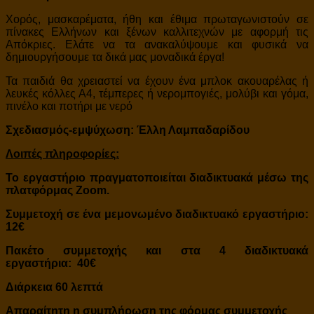
Χορός, μασκαρέματα, ήθη και έθιμα πρωταγωνιστούν σε
πίνακες Ελλήνων και ξένων καλλιτεχνών με αφορμή τις
Απόκριες. Ελάτε να τα ανακαλύψουμε και φυσικά να
δημιουργήσουμε τα δικά μας μοναδικά έργα!
Τα παιδιά θα χρειαστεί να έχουν ένα μπλοκ ακουαρέλας ή
λευκές κόλλες Α4, τέμπερες ή νερομπογιές, μολύβι και γόμα,
πινέλο και ποτήρι με νερό
Σχεδιασμός-εμψύχωση: Έλλη Λαμπαδαρίδου
Λοιπές πληροφορίες:
To εργαστήριο πραγματοποιείται διαδικτυακά μέσω της
πλατφόρμας Zoom.
Συμμετοχή σε ένα μεμονωμένο διαδικτυακό εργαστήριο:
12€
Πακέτο συμμετοχής και στα 4
διαδικτυακά
εργαστήρια:
40€
Διάρκεια 60 λεπτά
Απαραίτητη η συμπλήρωση
της φόρμας συμμετοχής