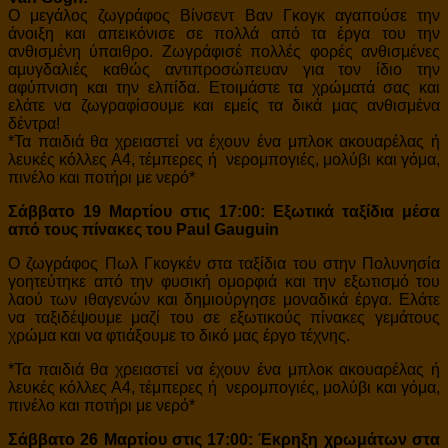
Ο μεγάλος ζωγράφος Βίνσεντ Βαν Γκογκ αγαπούσε την
άνοιξη και απεικόνισε σε πολλά από τα έργα του την
ανθισμένη ύπαιθρο. Ζωγράφισέ πολλές φορές ανθισμένες
αμυγδαλιές καθώς αντιπροσώπευαν για τον ίδιο την
αφύπνιση και την ελπίδα. Ετοιμάστε τα χρώματά σας και
ελάτε να ζωγραφίσουμε και εμείς τα δικά μας ανθισμένα
δέντρα!
*Τα παιδιά θα χρειαστεί να έχουν ένα μπλοκ ακουαρέλας ή
λευκές κόλλες Α4, τέμπερες ή νερομπογιές, μολύβι και γόμα,
πινέλο και ποτήρι με νερό*
Σάββατο 19 Μαρτίου στις 17:00: Εξωτικά ταξίδια μέσα
από τους πίνακες του Paul Gauguin
Ο ζωγράφος Πωλ Γκογκέν στα ταξίδια του στην Πολυνησία
γοητεύτηκε από την φυσική ομορφιά και την εξωτισμό του
λαού των ιθαγενών και δημιούργησε μοναδικά έργα. Ελάτε
να ταξιδέψουμε μαζί του σε εξωτικούς πίνακες γεμάτους
χρώμα και να φτιάξουμε το δικό μας έργο τέχνης.
*Τα παιδιά θα χρειαστεί να έχουν ένα μπλοκ ακουαρέλας ή
λευκές κόλλες Α4, τέμπερες ή νερομπογιές, μολύβι και γόμα,
πινέλο και ποτήρι με νερό*
Σάββατο 26 Μαρτίου στις 17:00: Έκρηξη χρωμάτων στα