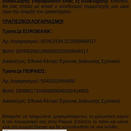
συναλλαγής επιβαρύνουν εσάς εξ ολοκλήρου)
. Κατόπιν,
θα σας σταλεί με email ο σύνδεσμος συμμετοχής μια ώρα
πριν την έναρξη του εργαστηρίου.
ΤΡΑΠΕΖΙΚΟΙ ΛΟΓΑΡΙΑΣΜΟΙ
Τράπεζα EUROBANK:
Αρ. Λογαριασμού: 0026.0139.32.0200649117
IBAN: GR9302601390000320200649117
Δικαιούχος: Εθνικό Κέντρο Έρευνας Διάσωσης Σχολικού
Τράπεζα ΠΕΙΡΑΙΩΣ:
Αρ. Λογαριασμού: 5049102454950
IBAN: GR6801720490005049102454950
Δικαιούχος: Εθνικό Κέντρο Έρευνας Διάσωσης Σχολικού
Μπορείτε να πληρώσετε χρησιμοποιώντας τη χρεωστική κάρτα
ή τον λογαριασμό σας στην Paypal. Επιλέξτε το πόσο και κάντε
κλικ στο κουμπί Donate και θα κατευθυνθείτε σε νέα σελίδα.