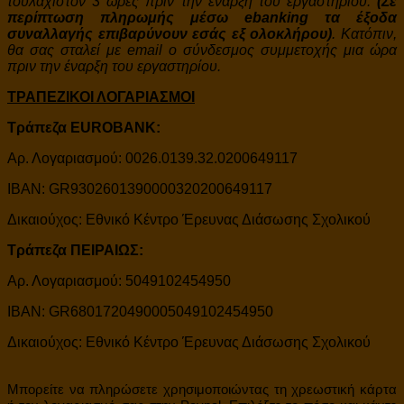
τουλάχιστον 3 ώρες πριν την έναρξη του εργαστηρίου.
(Σε
περίπτωση πληρωμής μέσω ebanking τα έξοδα
συναλλαγής επιβαρύνουν εσάς εξ ολοκλήρου)
. Κατόπιν,
θα σας σταλεί με email ο σύνδεσμος συμμετοχής μια ώρα
πριν την έναρξη του εργαστηρίου.
ΤΡΑΠΕΖΙΚΟΙ ΛΟΓΑΡΙΑΣΜΟΙ
Τράπεζα EUROBANK:
Αρ. Λογαριασμού: 0026.0139.32.0200649117
IBAN: GR9302601390000320200649117
Δικαιούχος: Εθνικό Κέντρο Έρευνας Διάσωσης Σχολικού
Τράπεζα ΠΕΙΡΑΙΩΣ:
Αρ. Λογαριασμού: 5049102454950
IBAN: GR6801720490005049102454950
Δικαιούχος: Εθνικό Κέντρο Έρευνας Διάσωσης Σχολικού
Μπορείτε να πληρώσετε χρησιμοποιώντας τη χρεωστική κάρτα