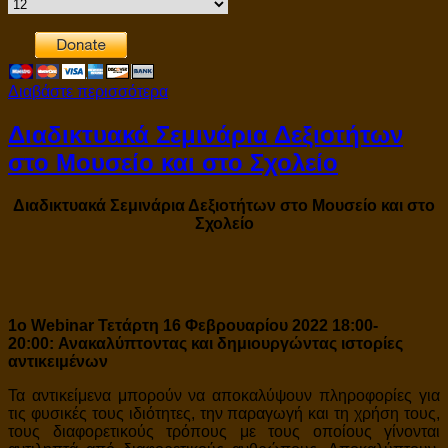
Διαβάστε περισσότερα
Διαδικτυακά Σεμινάρια Δεξιοτήτων
στο Μουσείο και στο Σχολείο
Διαδικτυακά Σεμινάρια Δ
εξιοτήτων στο Μουσείο και στο
Σχολείο
1ο Webinar Τετάρτη 16 Φεβρουαρίου 2022 18:00-
20:00:
Ανακαλύπτοντας και δημιουργώντας ιστορίες
αντικειμένων
Τα αντικείμενα μπορούν να αποκαλύψουν πληροφορίες για
τις φυσικές τους ιδιότητες, την παραγωγή και τη χρήση τους,
τους διαφορετικούς τρόπους με τους οποίους γίνονται