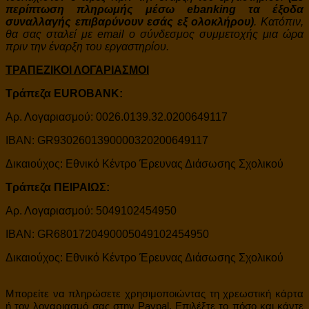
περίπτωση πληρωμής μέσω ebanking τα έξοδα
συναλλαγής επιβαρύνουν εσάς εξ ολοκλήρου)
. Κατόπιν,
θα σας σταλεί με email ο σύνδεσμος συμμετοχής μια ώρα
πριν την έναρξη του εργαστηρίου.
ΤΡΑΠΕΖΙΚΟΙ ΛΟΓΑΡΙΑΣΜΟΙ
Τράπεζα EUROBANK:
Αρ. Λογαριασμού: 0026.0139.32.0200649117
IBAN: GR9302601390000320200649117
Δικαιούχος: Εθνικό Κέντρο Έρευνας Διάσωσης Σχολικού
Τράπεζα ΠΕΙΡΑΙΩΣ:
Αρ. Λογαριασμού: 5049102454950
IBAN: GR6801720490005049102454950
Δικαιούχος: Εθνικό Κέντρο Έρευνας Διάσωσης Σχολικού
Μπορείτε να πληρώσετε χρησιμοποιώντας τη χρεωστική κάρτα
ή τον λογαριασμό σας στην Paypal. Επιλέξτε το πόσο και κάντε