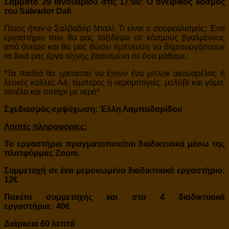
Σάββατο 29 Ιανουαρίου στις 17:00:
Ο ονειρικός κόσμος
του Salvador Dali
Ποιος ήταν ο Σαλβαδόρ Νταλί; Τι είναι ο σουρεαλισμός; Ένα
εργαστήριο που θα μας ταξιδέψει σε κόσμους βγαλμένους
από όνειρα και θα μας δώσει έμπνευση να δημιουργήσουμε
τα δικά μας έργα τέχνης βασισμένα σε όσα μάθαμε.
*Τα παιδιά θα χρειαστεί να έχουν ένα μπλοκ ακουαρέλας ή
λευκές κόλλες Α4, τέμπερες ή νερομπογιές, μολύβι και γόμα,
πινέλο και ποτήρι με νερό*
Σχεδιασμός-εμψύχωση: Έλλη Λαμπαδαρίδου
Λοιπές πληροφορίες:
To εργαστήριο πραγματοποιείται διαδικτυακά μέσω της
πλατφόρμας Zoom.
Συμμετοχή σε ένα μεμονωμένο διαδικτυακό εργαστήριο:
12€
Πακέτο συμμετοχής και στα 4
διαδικτυακά
εργαστήρια:
40€
Διάρκεια 60 λεπτά