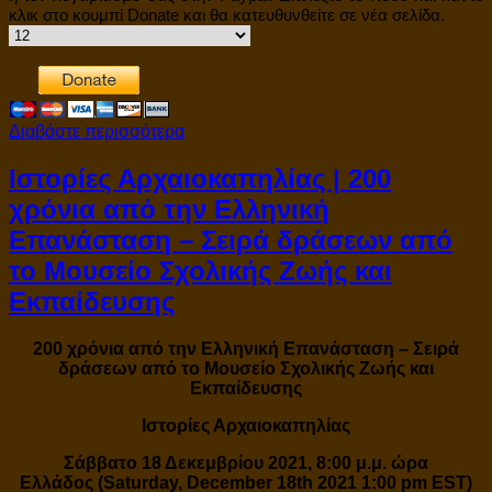
κλικ στο κουμπί Donate και θα κατευθυνθείτε σε νέα σελίδα.
Διαβάστε περισσότερα
Ιστορίες Αρχαιοκαπηλίας | 200
χρόνια από την Ελληνική
Επανάσταση – Σειρά δράσεων από
το Μουσείο Σχολικής Ζωής και
Εκπαίδευσης
200 χρόνια από την Ελληνική Επανάσταση – Σειρά
δράσεων από το Μουσείο Σχολικής Ζωής και
Εκπαίδευσης
Ιστορίες Αρχαιοκαπηλίας
Σάββατο 18 Δεκεμβρίου 2021, 8:00 μ.μ. ώρα
Ελλάδος (Saturday, December 18th 2021 1:00 pm EST)