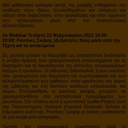
Μια μαθησιακή εμπειρία αυτής της μορφής ενθαρρύνει την
ανάδυση νέων ιδεών, συναισθημάτων και σκέψεων και
οδηγεί στην διερεύνηση, στην ανακάλυψη και στην ερμηνεία
των αντικειμένων μέσα από την επικοινωνιακή
αλληλεπίδραση.
2ο Webinar Τετάρτη 23 Φεβρουαρίου 2022 18:00-
20:00:
Ρουτίνες Σκέψης (Δεξιότητες Νου) μέσα από την
Τέχνη και τα αντικείμενα
Ως ρουτίνα μπορεί να θεωρηθεί ως οποιαδήποτε διαδικασία
ή μοτίβο δράσης που χρησιμοποιείται επανειλημμένα για τη
διαχείριση και τη διευκόλυνση της επίτευξης συγκεκριμένων
στόχων ή εργασιών. Οι αίθουσες διδασκαλίας έχουν ρουτίνες
που χρησιμεύουν στη διαχείριση της συμπεριφοράς και των
αλληλεπιδράσεων των μαθητών, στην οργάνωση του έργου
της μάθησης και στη θέσπιση κανόνων επικοινωνίας και
λόγου. Επιπρόσθετα, οι ρουτίνες σκέψης μπορούν να
χρησιμοποιηθούν στα εκπαιδευτικά προγράμματα των
μουσείων. Στο πλαίσιο αυτό η ερευνητική ομάδα Project Zero
του Πανεπιστημίου Harvard (Harvard Graduate School of
Education) ανέπτυξε Ρουτίνες Σκέψης οι οποίες εντάσσονται
σε μια σειρά από κατηγορίες.
Σκοπός του επιμορφωτικού εργαστηρίου είναι οι