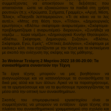
συμμετέχοντες να αποκτήσουν τις δεξιότητες που
απαιτούνται ώστε να εξοικειώσουν τα παιδιά στη χρήση
ρουτινών (π.χ. «Χρώματα, Σχήματα, Γραμμές», «Αρχή, Μέση,
Τέλος», «Παιχνίδι λεπτομερειών», «Τι σε κάνει να το λες
αυτό;», «Μπες στη θέση του», «Τίτλοι», «Δημιουργικές
ερωτήσεις», «Βλέπω- σκέφτομαι- αναρωτιέμαι», «Σκέφτομαι-
προβληματίζομαι ( αναρωτιέμαι)- διερευνώ», «Συνήθιζα να
νομίζω … τώρα νομίζω», «Δημιουργικό Κυνήγι Θησαυρού»,
«Βλέπω, Σκέφτομαι, Δημιουργώ, Συζητώ», «Βλέπω,
Σκέφτομαι, Εγώ, Εμείς”, «Οπτικές Διαλόγου», «Σκέφτομαι με
εικόνες» κλπ. που σχετίζονται με την τέχνη και τα αντικείμενα
με σκοπό την ενίσχυση της σκέψης και της μάθησης.
3ο Webinar Τετάρτη 2 Μαρτίου 2022 18:00-20:00:
Τα
συναισθήματα συναντούν την Τέχνη
Τα έργα τέχνης μπορούν να μας βοηθήσουν να
αναγνωρίσουμε και να κατανοήσουμε τα συναισθήματα τα
δικά μας αλλά και των άλλων. Αρκεί να τα παρατηρήσουμε,
να τα ερμηνεύσουμε και να τα φωτίσουμε προσεγγίζοντας τα
μέσα από την οπτική των συναισθημάτων.
Σκοπός του επιμορφωτικού εργαστηρίου είναι οι
συμμετέχοντες να μπορούν να εντάξουν έργα τέχνης στο
πλαίσιο του συναισθηματικού γραμματισμού στο σχολείο και