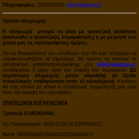
Πληροφορίες:
2103250341
info@ekedisy.gr
Τρόποι πληρωμής
Η πληρωμή μπορεί να γίνει με τραπεζική κατάθεση
(ακολουθεί ο τραπεζικός λογαριασμός) ή με μετρητά στο
χώρο μας τις προηγούμενες ημέρες.
Για να διασφαλίσετε τον σύνδεσμο που θα σας επιτρέψει να
παρακολουθήσετε το σεμινάριο, θα πρέπει να στείλετε το
αποδεικτικό κατάθεσης/e-banking, στο
info@ekedisy.gr
,
τουλάχιστον 3 ώρες πριν την έναρξη του σεμιναρίου.
(Σε
περίπτωση πληρωμής μέσω ebanking τα έξοδα
συναλλαγής επιβαρύνουν εσάς εξ ολοκλήρου)
. Κατόπιν,
θα σας σταλεί με email ο σύνδεσμος συμμετοχής μια ώρα
πριν την έναρξη του σεμιναρίου.
ΤΡΑΠΕΖΙΚΟΙ ΛΟΓΑΡΙΑΣΜΟΙ
Τράπεζα EUROBANK:
Αρ. Λογαριασμού: 0026.0139.32.0200649117
IBAN: GR9302601390000320200649117