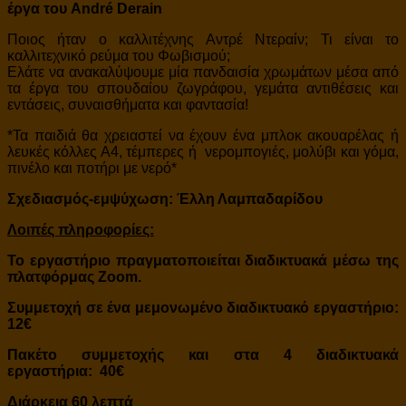
έργα του André Derain
Ποιος ήταν ο καλλιτέχνης Αντρέ Ντεραίν; Τι είναι το
καλλιτεχνικό ρεύμα του Φωβισμού;
Ελάτε να ανακαλύψουμε μία πανδαισία χρωμάτων μέσα από
τα έργα του σπουδαίου ζωγράφου, γεμάτα αντιθέσεις και
εντάσεις, συναισθήματα και φαντασία!
*Τα παιδιά θα χρειαστεί να έχουν ένα μπλοκ ακουαρέλας ή
λευκές κόλλες Α4, τέμπερες ή νερομπογιές, μολύβι και γόμα,
πινέλο και ποτήρι με νερό*
Σχεδιασμός-εμψύχωση: Έλλη Λαμπαδαρίδου
Λοιπές πληροφορίες:
To εργαστήριο πραγματοποιείται διαδικτυακά μέσω της
πλατφόρμας Zoom.
Συμμετοχή σε ένα μεμονωμένο διαδικτυακό εργαστήριο:
12€
Πακέτο συμμετοχής και στα 4
διαδικτυακά
εργαστήρια:
40€
Διάρκεια 60 λεπτά