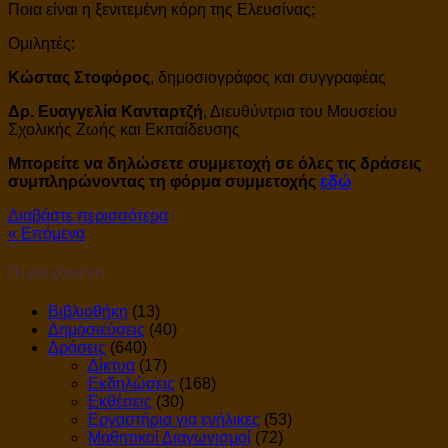
Ποια είναι η ξενιτεμένη κόρη της Ελευσίνας;
Ομιλητές:
Κώστας Στοφόρος
, δημοσιογράφος και συγγραφέας
Δρ. Ευαγγελία Κανταρτζή
, Διευθύντρια του Μουσείου
Σχολικής Ζωής και Εκπαίδευσης
Μπορείτε να δηλώσετε συμμετοχή σε όλες τις δράσεις
συμπληρώνοντας τη φόρμα συμμετοχής
εδώ
Διαβάστε περισσότερα
« Επόμενα
Περιεχόμενα
Βιβλιοθήκη
(13)
Δημοσιεύσεις
(40)
Δράσεις
(640)
Δίκτυα
(17)
Εκδηλώσεις
(168)
Εκθέσεις
(30)
Εργαστήρια για ενήλικες
(53)
Μαθητικοί Διαγωνισμοί
(72)