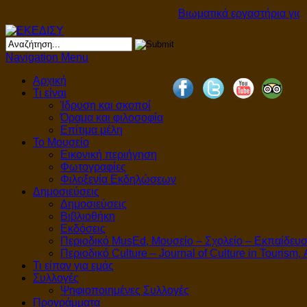
Βιωματικά εργαστήρια για πα
Navigation Menu
Αρχική
Τι είναι
Ίδρυση και σκοποί
Όραμα και φιλοσοφία
Επίτιμα μέλη
Το Μουσείο
Εικονική περιήγηση
Φωτογραφίες
Φιλοξενία Εκδηλώσεων
Δημοσιεύσεις
Δημοσιεύσεις
Βιβλιοθήκη
Εκδόσεις
Περιοδικό MusEd, Μουσείο – Σχολείο – Εκπαίδευ
Περιοδικό Culture – Journal of Culture in Tourism,
Τι είπαν για εμάς
Συλλογές
Ψηφιοποιημένες Συλλογές
Προγράμματα