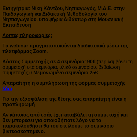
Εισηγήτρια: Νίκη Κάντζου, Νηπιαγωγός, Μ.Δ.Ε. στην
Παιδαγωγική και Διδακτική Μεθοδολογία του
Νηπιαγωγείου, υποψήφια Διδάκτωρ στη Μουσειακή
Εκπαίδευση
Λοιπές πληροφορίες:
Tα webinar πραγματοποιούνται διαδικτυακά μέσω της
πλατφόρμας Zoom.
Κόστος Συμμετοχής σε 4 σεμινάρια: 90€
(περιλαμβάνει τη
συμμετοχή στα σεμινάρια, υλικό σεμιναρίου, βεβαίωση
συμμετοχής) /
Μεμονωμένο σεμινάριο 25€
Απαραίτητη η συμπλήρωση της φόρμας συμμετοχής
εδώ
Για την εξασφάλιση της θέσης σας απαραίτητη είναι η
προπληρωμή
Αν κάποιος από εσάς έχει καταβάλει τη συμμετοχή και
δεν μπορέσει για οποιοδήποτε λόγο να το
παρακολουθήσει θα του στείλουμε το σεμινάριο
βιντεοσκοπημένο.