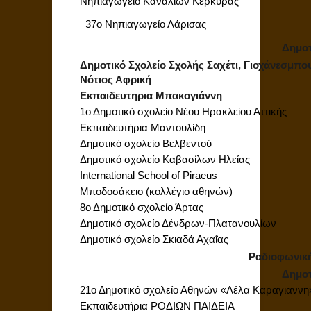
Νηπιαγωγείο Καναλίων Κέρκυρας
37ο Νηπιαγωγείο Λάρισας
Δημοτ
Δημοτικό Σχολείο Σχολής Σαχέτι, Γιοχάνεσμπο
Νότιος Αφρική
Εκπαιδευτηρια Μπακογιάννη
1ο Δημοτικό σχολείο Νέου Ηρακλείου Αττικής
Εκπαιδευτήρια Μαντουλίδη
Δημοτικό σχολείο Βελβεντού
Δημοτικό σχολείο Καβασίλων Ηλείας
International School of Piraeus
Μποδοσάκειο (κολλέγιο αθηνών)
8ο Δημοτικό σχολείο Άρτας
Δημοτικό σχολείο Δένδρων-Πλατανουλίων
Δημοτικό σχολείο Σκιαδά Αχαΐας
Ραδιοφωνικ
Δημοτ
21ο Δημοτικό σχολείο Αθηνών «Λέλα Καραγιαννη
Εκπαιδευτήρια ΡΟΔΙΩΝ ΠΑΙΔΕΙΑ