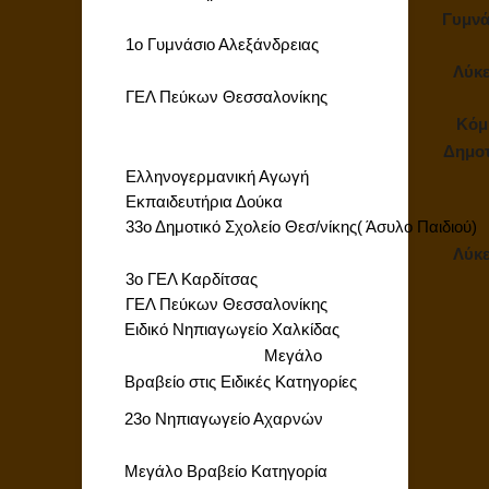
Γυμνά
1ο Γυμνάσιο Αλεξάνδρειας
Λύκε
ΓΕΛ Πεύκων Θεσσαλονίκης
Κόμ
Δημοτ
Ελληνογερμανική Αγωγή
Εκπαιδευτήρια Δούκα
33ο Δημοτικό Σχολείο Θεσ/νίκης( Άσυλο Παιδιού)
Λύκε
3o ΓΕΛ Καρδίτσας
ΓΕΛ Πεύκων Θεσσαλονίκης
Ειδικό Νηπιαγωγείο Χαλκίδας
Μεγάλο
Βραβείο στις Ειδικές Κατηγορίες
23ο Νηπιαγωγείο Αχαρνών
Μεγάλο Βραβείο Κατηγορία