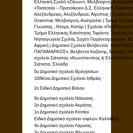
Ελληνική Σχολή «Ζήνων», Μελβούρνη, Αυστραλία
«Τοσιτσαίο – Πρατσίκειο» Δ.Σ. Ελληνικής Κοινότητ
Αλεξάνδρειας, Αλεξάνδρεια, Αίγυπτος | Σχολείο O
Grammar, Μελβούρνη, Αυστραλία | Τμήμα Ελληνι
Γλώσσας , Ντόχα, Κατάρ | Σχολεία «Παιδεία» και Π
Τμήμα Ελληνικής Κοινότητας Τορόντο, Τορόντο, Κ
Νηπιαγωγείο Σχολής Σαχέτι Γιοχάνεσμπουργκ, Νό
Αφρική | Δημοτικό Σχολείο Bελβεντού «ΧΑΡΙΣΙΟ
ΠΑΠΑΜΑΡΚΟΣ», Βελβεντό Κοζάνης, Ελλάδα | Μ
σχολείο Σιάτιστας «Κωνσταντίνος & Ελένη Παπαν
Σιάτιστα, Ελλάδα
5ο Δημοτικό σχολείο Βριλησσίων
10/θέσιο Δημοτικό Σχολείο Ισθμίας
2ο Ειδικό Δημοιτκό Βόλου
9ο Δημοτικό σχολείο Νάουσας
2ο Δημοτικό σχολείο Ακράτας
1ο Δημοτικό σχολείο Κιτσίου
Ειδικό Δημοτικό σχολείο τυφλών Καλλιθέας
4ο Δημοτικό σχολείο Λάρισας
3ο Δημοτικό σχολείο Φλώρινας