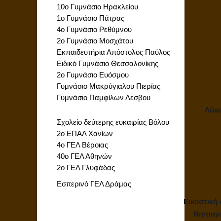
10ο Γυμνάσιο Ηρακλείου
1ο Γυμνάσιο Πάτρας
4ο Γυμνάσιο Ρεθύμνου
2ο Γυμνάσιο Μοσχάτου
Εκπαιδευτήρια Απόστολος Παύλος
Ειδικό Γυμνάσιο Θεσσαλονίκης
2ο Γυμνάσιο Ευόσμου
Γυμνάσιο Μακρύγιαλου Πιερίας
Γυμνάσιο Παμφίλων Λέσβου
Λύκε
Σχολείο δεύτερης ευκαιρίας Βόλου
2ο ΕΠΑΛ Χανίων
4ο ΓΕΛ Βέροιας
40ο ΓΕΛ Αθηνών
2ο ΓΕΛ Γλυφάδας
Εσπερινό ΓΕΛ Δράμας
Εικαστική
Νηπιαγ