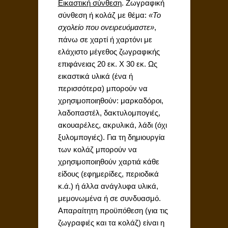
Εικαστική σύνθεση
. Ζωγραφική
σύνθεση ή κολάζ με θέμα:
«Το
σχολείο που ονειρευόμαστε»
,
πάνω σε χαρτί ή χαρτόνι με
ελάχιστο μέγεθος ζωγραφικής
επιφάνειας 20 εκ. Χ 30 εκ. Ως
εικαστικά υλικά (ένα ή
περισσότερα) μπορούν να
χρησιμοποιηθούν: μαρκαδόροι,
λαδοπαστέλ, δακτυλομπογιές,
ακουαρέλες, ακρυλικά, λάδι (όχι
ξυλομπογιές). Για τη δημιουργία
των κολάζ μπορούν να
χρησιμοποιηθούν χαρτιά κάθε
είδους (εφημερίδες, περιοδικά
κ.ά.) ή άλλα ανάγλυφα υλικά,
μεμονωμένα ή σε συνδυασμό.
Απαραίτητη προϋπόθεση (για τις
ζωγραφιές και τα κολάζ) είναι η