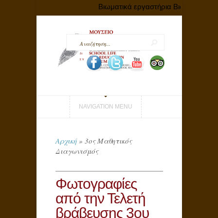
Βιωματικά εργαστήρια Βιωματικά εργαστ
NAVIGATION MENU
Αρχική
»
3ος Μαθητικός
Διαγωνισμός
Φωτογραφίες
από την Τελετή
βράβευσης 3ου