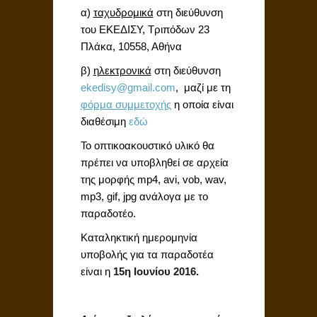
α)
ταχυδρομικά
στη διεύθυνση
του ΕΚΕΔΙΣΥ, Τριπόδων 23
Πλάκα, 10558, Αθήνα
β)
ηλεκτρονικά
στη διεύθυνση
ekedisy@gmail.com
, μαζί με τη
φόρμα συμμετοχής
η οποία είναι
διαθέσιμη
εδώ
Το οπτικοακουστικό υλικό θα
πρέπει να υποβληθεί σε αρχεία
της μορφής mp4, avi, vob, wav,
mp3, gif, jpg ανάλογα με το
παραδοτέο.
Καταληκτική ημερομηνία
υποβολής για τα παραδοτέα
είναι η
15η Ιουνίου 2016.