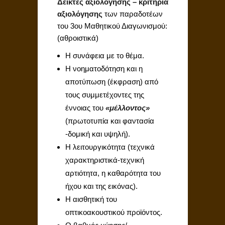
Δείκτες αξιολόγησης – κριτήρια
αξιολόγησης
των παραδοτέων
του 3ου Μαθητικού Διαγωνισμού:
(αθροιστικά)
Η συνάφεια με το θέμα.
Η νοηματοδότηση και η
αποτύπωση (έκφραση) από
τους συμμετέχοντες της
έννοιας του
«μέλλοντος»
(πρωτοτυπία και φαντασία
-δομική και υψηλή).
Η λειτουργικότητα (τεχνικά
χαρακτηριστικά-τεχνική
αρτιότητα, η καθαρότητα του
ήχου και της εικόνας).
Η αισθητική του
οπτικοακουστικού προϊόντος.