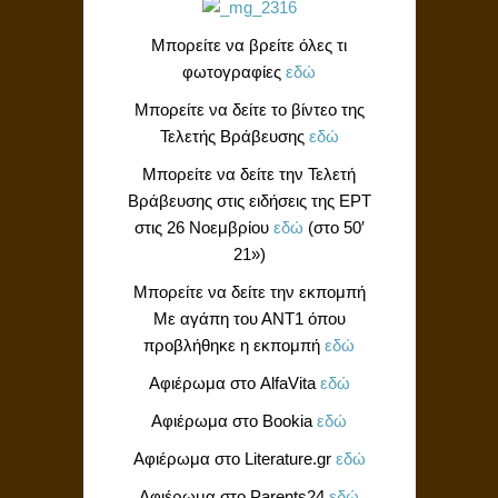
Μπορείτε να βρείτε όλες τι
φωτογραφίες
εδώ
Μπορείτε να δείτε το βίντεο της
Τελετής Βράβευσης
εδώ
Μπορείτε να δείτε την Τελετή
Βράβευσης στις ειδήσεις της ΕΡΤ
στις 26 Νοεμβρίου
εδώ
(στο 50′
21»)
Μπορείτε να δείτε την εκπομπή
Με αγάπη του ΑΝΤ1 όπου
προβλήθηκε η εκπομπή
εδώ
Αφιέρωμα στο AlfaVita
εδώ
Αφιέρωμα στο Bookia
εδώ
Αφιέρωμα στο Literature.gr
εδώ
Αφιέρωμα στο Parents24
εδώ