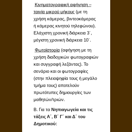

Κινηματογραφική αφήγηση –
ταινία μικρού μήκους
(με τη
χρήση κάμερας, βιντεοκάμερας
ή κάμερας κινητού τηλεφώνου).
Ελάχιστη χρονική διάρκεια 3΄,
μέγιστη χρονική διάρκεια 10΄.

Φωτοϊστορία
(αφήγηση με τη
χρήση διαδοχικών φωτογραφιών
και συγγραφή λεζάντας). Το
σενάριο και οι φωτογραφίες
(στην πλειοψηφία τους ή μεγάλο
τμήμα τους) αποτελούν
πρωτότυπες δημιουργίες των
μαθητών/τριών.
Β. Για τα
Νηπιαγωγεία και τις
τάξεις Α΄, Β΄ Γ΄ και Δ΄ του
Δημοτικού: