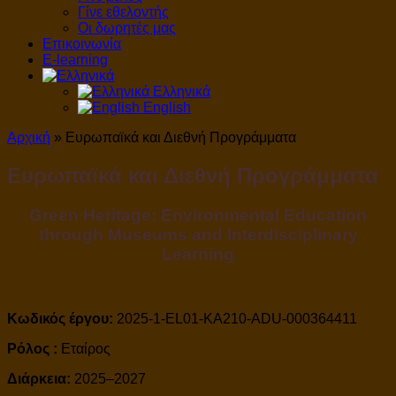
Γίνε εθελοντής
Οι δωρητές μας
Επικοινωνία
E-learning
Ελληνικά
English
Αρχική
»
Ευρωπαϊκά και Διεθνή Προγράμματα
Ευρωπαϊκά και Διεθνή Προγράμματα
Green Heritage: Environmental Education
through Museums and Interdisciplinary
Learning
Κωδικός έργου:
2025-1-EL01-KA210-ADU-000364411
Ρόλος :
Εταίρος
Διάρκεια:
2025–2027