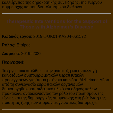
καλλιέργειας της δημοκρατικής συνείδησης, της ενεργού
συμμετοχής και του διαπολιτισμικού διαλόγου
Therapeutic Interventions for the Support of
Those with Alzheimer’s Disease
Κωδικός έργου:
2019-1-UK01-KA204-061572
Ρόλος:
Εταίρος
Διάρκεια:
2019–2022
Περιγραφή:
Το έργο επικεντρώθηκε στην ανάπτυξη και ανταλλαγή
καινοτόμων συμπληρωματικών θεραπευτικών
προσεγγίσεων για άτομα με άνοια και νόσο Alzheimer. Μέσα
από τη συνεργασία ευρωπαϊκών οργανισμών
δημιουργήθηκε εκπαιδευτικό υλικό και οδηγός καλών
πρακτικών, αναδεικνύοντας τον ρόλο του πολιτισμού, της
τέχνης και της δημιουργικής συμμετοχής στη βελτίωση της
ποιότητας ζωής των ατόμων με γνωστικές διαταραχές.