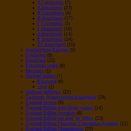
Α Γυμνασίου
(7)
Α Δημοτικού
(23)
Β Γυμνασίου
(4)
Β Δημοτικού
(17)
Γ Γυμνασίου
(3)
Γ Δημοτικού
(16)
Δ Δημοτικού
(14)
Ε Δημοτικού
(24)
ΣΤ Δημοτικού
(10)
Απολυτήρια-Έλεγχοι
(5)
Εγκύκλιοι
(6)
Εικαστικά
(22)
Εποπτικό υλικό
(8)
Μουσική
(1)
Παιδικά βιβλία
(7)
Ελληνικά
(6)
Ξένα
(1)
Σπάνιες εκδόσεις
(22)
Συλλογές Αναγνωστικά Δημοτικού
(18)
Σχολικά αρχεία
(5)
Σχολικά Βιβλία από άλλες χώρες
(14)
Σχολικά Βιβλία Αρχαίων
(6)
Σχολικά Βιβλία για όλες τις τάξεις
(13)
Σχολικά Βιβλία Γλώσσας Γυμνασίου-Λυκείου
(11)
Σχολικά Βιβλία Γραμματικής
(20)