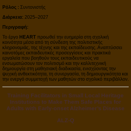
Ρόλος :
Συντονιστής
Διάρκεια:
2025–2027
Περιγραφή:
Το έργο
HEART
προωθεί την ευημερία στη σχολική
κοινότητα μέσα από τη σύνδεση της πολιτιστικής
κληρονομιάς, της τέχνης και της εκπαίδευσης. Αναπτύσσει
καινοτόμες εκπαιδευτικές προσεγγίσεις και πρακτικά
εργαλεία που βοηθούν τους εκπαιδευτικούς να
ενσωματώσουν τον πολιτισμό και την καλλιτεχνική
δημιουργία στη μαθησιακή διαδικασία, ενισχύοντας την
ψυχική ανθεκτικότητα, τη συνεργασία, τη δημιουργικότητα και
την ενεργό συμμετοχή των μαθητών στο σχολικό περιβάλλον.
Training Facilitators in Small Local Heritage
Institutions to Make Them Safe Places for
Adults with Early-onset Alzheimer’s Disease
ALZ-Q