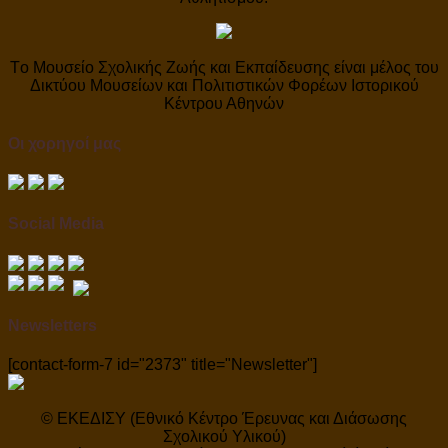
Tο Μουσείο Σχολικής Ζωής και Εκπαίδευσης είναι μέλος του
Δικτύου Μουσείων και Πολιτιστικών Φορέων Ιστορικού
Κέντρου Αθηνών
Οι χορηγοί μας
Social Media
Newsletters
[contact-form-7 id="2373" title="Newsletter"]
© ΕΚΕΔΙΣΥ (Εθνικό Κέντρο Έρευνας και Διάσωσης
Σχολικού Υλικού)