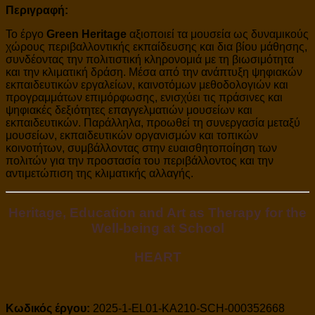
Περιγραφή:
Το έργο
Green Heritage
αξιοποιεί τα μουσεία ως δυναμικούς
χώρους περιβαλλοντικής εκπαίδευσης και δια βίου μάθησης,
συνδέοντας την πολιτιστική κληρονομιά με τη βιωσιμότητα
και την κλιματική δράση. Μέσα από την ανάπτυξη ψηφιακών
εκπαιδευτικών εργαλείων, καινοτόμων μεθοδολογιών και
προγραμμάτων επιμόρφωσης, ενισχύει τις πράσινες και
ψηφιακές δεξιότητες επαγγελματιών μουσείων και
εκπαιδευτικών. Παράλληλα, προωθεί τη συνεργασία μεταξύ
μουσείων, εκπαιδευτικών οργανισμών και τοπικών
κοινοτήτων, συμβάλλοντας στην ευαισθητοποίηση των
πολιτών για την προστασία του περιβάλλοντος και την
αντιμετώπιση της κλιματικής αλλαγής.
Heritage, Education and Art as Therapy for the
Well-being at School
HEART
Κωδικός έργου:
2025-1-EL01-KA210-SCH-000352668