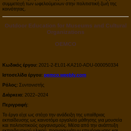
συμμετοχή των ωφελούμενων στην πολιτιστική ζωή της
κοινότητας.
Outdoor Education for Museums and Cultural
Organizations
OEMCO
Κωδικός έργου:
2021-2-EL01-KA210-ADU-000050334
Ιστοσελίδα έργου:
oemco.weebly.com
Ρόλος:
Συντονιστής
Διάρκεια:
2022–2024
Περιγραφή:
Το έργο είχε ως στόχο την ανάδειξη της υπαίθριας
εκπαίδευσης ως καινοτόμο εργαλείο μάθησης για μουσεία
και πολιτιστικούς οργανισμούς. Μέσα από την ανάπτυξη
εκπαιδευτικού υλικού, προγραμμάτων επιμόρφωσης και