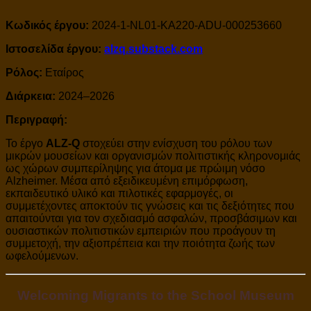
Κωδικός έργου:
2024-1-NL01-KA220-ADU-000253660
Ιστοσελίδα έργου:
alzq.substack.com
Ρόλος:
Εταίρος
Διάρκεια:
2024–2026
Περιγραφή:
Το έργο
ALZ-Q
στοχεύει στην ενίσχυση του ρόλου των
μικρών μουσείων και οργανισμών πολιτιστικής κληρονομιάς
ως χώρων συμπερίληψης για άτομα με πρώιμη νόσο
Alzheimer. Μέσα από εξειδικευμένη επιμόρφωση,
εκπαιδευτικό υλικό και πιλοτικές εφαρμογές, οι
συμμετέχοντες αποκτούν τις γνώσεις και τις δεξιότητες που
απαιτούνται για τον σχεδιασμό ασφαλών, προσβάσιμων και
ουσιαστικών πολιτιστικών εμπειριών που προάγουν τη
συμμετοχή, την αξιοπρέπεια και την ποιότητα ζωής των
ωφελούμενων.
Welcoming Migrants to the School Museum