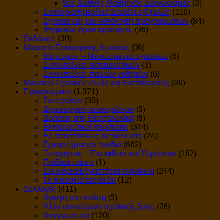
9ος Διεθνής Μαθητικός Διαγωνισμός
(3)
Συνέδρια/Ημερίδες/Διαλέξεις/Ομιλίες
(116)
Σχεδιασμός και εκπόνηση προγραμμάτων
(84)
Ψηφιακές δραστηριότητες
(96)
Εκδόσεις
(30)
Μουσείο Προφορικής Ιστορίας
(36)
Μαρτυριες – Ντοκουμέντα σχολείων
(6)
Συνεντεύξεις εκπαιδευτικών
(3)
Συνεντεύξεις παλιών μαθητών
(6)
Μουσείο Σχολικής Ζωής και Εκπαίδευσης
(36)
Προγράμματα
(1.371)
Για σχολεία
(39)
Δημιουργική απασχόληση
(5)
Δράσεις στη Θεσσαλονίκη
(8)
Εκπαιδευτικοί περίπατοι
(344)
Εξ αποστάσεως εκπαίδευση
(24)
Εργαστήρια για παιδιά
(662)
Ξεναγήσεις – Εκπαιδευτικοί Περίπατοι
(187)
Παιδικά πάρτυ
(1)
Σεμινάρια/Εργαστήρια ενηλίκων
(244)
Το Μουσείο ταξιδεύει
(12)
Συλλογές
(411)
Αγωγή του πολίτη
(5)
Άλλα αντικείμενα σχολικής ζωής
(26)
Αναγνωστικά
(120)