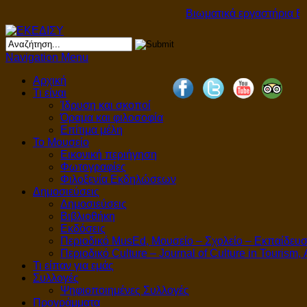
Βιωματικά εργαστήρια Βιω
Navigation Menu
Αρχική
Τι είναι
Ίδρυση και σκοποί
Όραμα και φιλοσοφία
Επίτιμα μέλη
Το Μουσείο
Εικονική περιήγηση
Φωτογραφίες
Φιλοξενία Εκδηλώσεων
Δημοσιεύσεις
Δημοσιεύσεις
Βιβλιοθήκη
Εκδόσεις
Περιοδικό MusEd, Μουσείο – Σχολείο – Εκπαίδευ
Περιοδικό Culture – Journal of Culture in Tourism,
Τι είπαν για εμάς
Συλλογές
Ψηφιοποιημένες Συλλογές
Προγράμματα