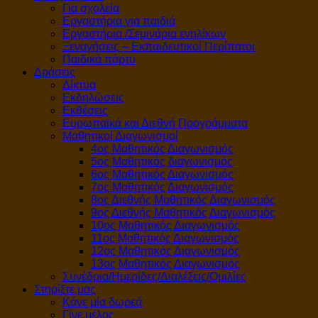
Για σχολεία
Εργαστήρια για παιδιά
Εργαστήρια /Σεμινάρια ενηλίκων
Ξεναγήσεις – Εκπαιδευτικοί Περίπατοι
Παιδικά πάρτυ
Δράσεις
Δίκτυα
Εκδηλώσεις
Εκθέσεις
Ευρωπαϊκά και Διεθνή Προγράμματα
Μαθητικοί Διαγωνισμοί
4ος Μαθητικός Διαγωνισμός
5ος Μαθητικός διαγωνισμός
6ος Μαθητικός Διαγωνισμός
7ος Μαθητικός Διαγωνισμός
8ος Διεθνής Μαθητικός Διαγωνισμός
9ος Διεθνής Μαθητικός Διαγωνισμός
10ος Μαθητικός Διαγωνισμός
11ος Μαθητικός Διαγωνισμός
12ος Μαθητικός Διαγωνισμός
13ος Μαθητικός Διαγωνισμός
Συνέδρια/Ημερίδες/Διαλέξεις/Ομιλίες
Στηρίξτε μας
Κάνε μία δωρεά
Γίνε μέλος