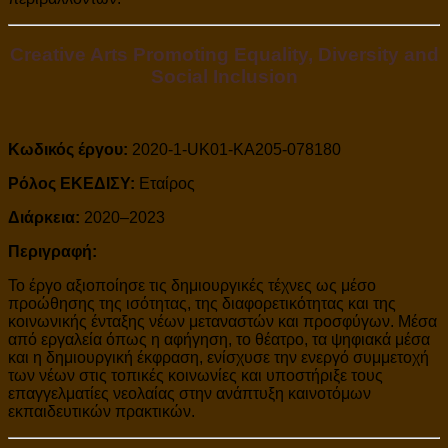
Creative Arts Promoting Equality, Diversity and
Social Inclusion
Κωδικός έργου:
2020-1-UK01-KA205-078180
Ρόλος ΕΚΕΔΙΣΥ:
Εταίρος
Διάρκεια:
2020–2023
Περιγραφή:
Το έργο αξιοποίησε τις δημιουργικές τέχνες ως μέσο
προώθησης της ισότητας, της διαφορετικότητας και της
κοινωνικής ένταξης νέων μεταναστών και προσφύγων. Μέσα
από εργαλεία όπως η αφήγηση, το θέατρο, τα ψηφιακά μέσα
και η δημιουργική έκφραση, ενίσχυσε την ενεργό συμμετοχή
των νέων στις τοπικές κοινωνίες και υποστήριξε τους
επαγγελματίες νεολαίας στην ανάπτυξη καινοτόμων
εκπαιδευτικών πρακτικών.