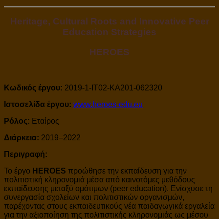
Heritage, Cultural Roots and Innovative Peer
Education Strategies
HEROES
Κωδικός έργου:
2019-1-IT02-KA201-062320
Ιστοσελίδα έργου:
www.heroes-edu.eu
Ρόλος:
Εταίρος
Διάρκεια:
2019–2022
Περιγραφή:
Το έργο
HEROES
προώθησε την εκπαίδευση για την
πολιτιστική κληρονομιά μέσα από καινοτόμες μεθόδους
εκπαίδευσης μεταξύ ομότιμων (peer education). Ενίσχυσε τη
συνεργασία σχολείων και πολιτιστικών οργανισμών,
παρέχοντας στους εκπαιδευτικούς νέα παιδαγωγικά εργαλεία
για την αξιοποίηση της πολιτιστικής κληρονομιάς ως μέσου