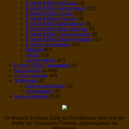
Σχολικά Βιβλία Εκθέσεων
(3)
Σχολικά Βιβλία Θρησκευτικών
(11)
Σχολικά Βιβλία Ιστορίας
(12)
Σχολικά Βιβλία Λατινικών
(4)
Σχολικά Βιβλία Μαθηματικών
(8)
Σχολικά Βιβλία Ξένες γλώσσες
(8)
Σχολικά Βιβλία Πατριδογνωσίας
(8)
Σχολικά Βιβλία Φυσικής Ιστορίας
(11)
Σχολικές φωτογραφίες
(32)
Τετράδια
(53)
Χάρτες
(13)
Χρηστομάθειες
(27)
Σχολικά Βιβλία Γεωγραφίας
(4)
Τελευταία νέα
(1.493)
Τι είπαν για εμάς
(44)
Το Μουσείο
(4)
Εικονική περιήγηση
(1)
Φωτογραφίες
(1)
Χωρίς κατηγορία
(113)
Tο Μουσείο Σχολικής Ζωής και Εκπαίδευσης τελεί υπό την
αιγίδα του Υπουργείου Παιδείας, Θρησκευμάτων και
Αθλητισμού.