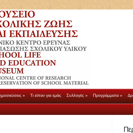
ημοσιεύσεις
»
Τι είπαν για εμάς
Συλλογές
»
Προγράμματα
»
Δρ
ημοσιεύσεις
»
Τι είπαν για εμάς
Συλλογές
»
Προγράμματα
»
Δρ
Πε