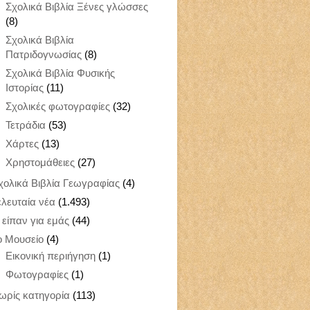
Σχολικά Βιβλία Ξένες γλώσσες
(8)
Σχολικά Βιβλία
Πατριδογνωσίας
(8)
Σχολικά Βιβλία Φυσικής
Ιστορίας
(11)
Σχολικές φωτογραφίες
(32)
Τετράδια
(53)
Χάρτες
(13)
Χρηστομάθειες
(27)
χολικά Βιβλία Γεωγραφίας
(4)
ελευταία νέα
(1.493)
ι είπαν για εμάς
(44)
ο Μουσείο
(4)
Εικονική περιήγηση
(1)
Φωτογραφίες
(1)
ωρίς κατηγορία
(113)