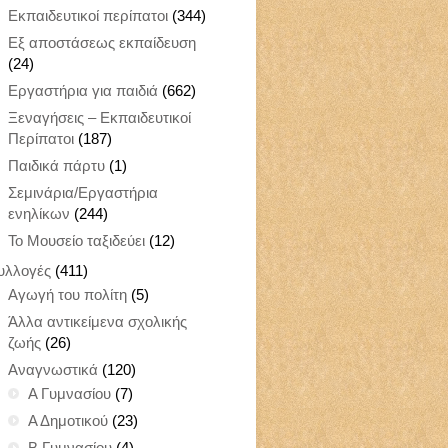
Εκπαιδευτικοί περίπατοι
(344)
Εξ αποστάσεως εκπαίδευση
(24)
Εργαστήρια για παιδιά
(662)
Ξεναγήσεις – Εκπαιδευτικοί
Περίπατοι
(187)
Παιδικά πάρτυ
(1)
Σεμινάρια/Εργαστήρια
ενηλίκων
(244)
Το Μουσείο ταξιδεύει
(12)
υλλογές
(411)
Αγωγή του πολίτη
(5)
Άλλα αντικείμενα σχολικής
ζωής
(26)
Αναγνωστικά
(120)
Α Γυμνασίου
(7)
Α Δημοτικού
(23)
Β Γυμνασίου
(4)