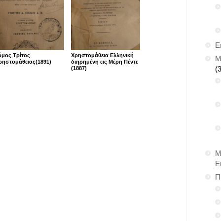
Ε
όμος Τρίτος
Χρηστομάθεια Ελληνική
Μ
ρηστομάθειας(1891)
διηρημένη εις Μέρη Πέντε
(
(1887)
Μ
Ε
Π