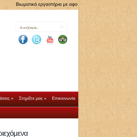
Βιωματικά εργαστήρια με αφορμή τις Ευρωπαϊκές Ημέρες Πολιτ
άσεις
»
Στηρίξτε μας
»
Επικοινωνία
άσεις
»
Στηρίξτε μας
»
Επικοινωνία
ριεχόμενα