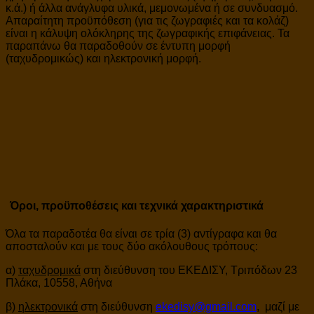
κ.ά.) ή άλλα ανάγλυφα υλικά, μεμονωμένα ή σε συνδυασμό.
Απαραίτητη προϋπόθεση (για τις ζωγραφιές και τα κολάζ)
είναι η κάλυψη ολόκληρης της ζωγραφικής επιφάνειας. Τα
παραπάνω θα παραδοθούν σε έντυπη μορφή
(ταχυδρομικώς) και ηλεκτρονική μορφή.
Όροι, προϋποθέσεις και τεχνικά χαρακτηριστικά
Όλα τα παραδοτέα θα είναι σε τρία (3) αντίγραφα και θα
αποσταλούν και με τους δύο ακόλουθους τρόπους:
α)
ταχυδρομικά
στη διεύθυνση του ΕΚΕΔΙΣΥ, Τριπόδων 23
Πλάκα, 10558, Αθήνα
β)
ηλεκτρονικά
στη διεύθυνση
ekedisy@gmail.com
, μαζί με