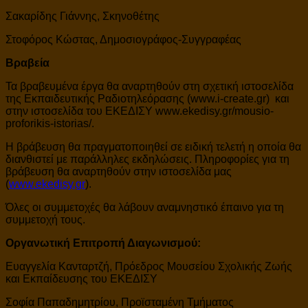
Σακαρίδης Γιάννης, Σκηνοθέτης
Στοφόρος Κώστας, Δημοσιογράφος-Συγγραφέας
Βραβεία
Τα βραβευμένα έργα θα αναρτηθούν στη σχετική ιστοσελίδα
της Εκπαιδευτικής Ραδιοτηλεόρασης (www.i-create.gr) και
στην ιστοσελίδα του ΕΚΕΔΙΣΥ www.ekedisy.gr/mousio-
proforikis-istorias/.
H βράβευση θα πραγματοποιηθεί σε ειδική τελετή η οποία θα
διανθιστεί με παράλληλες εκδηλώσεις. Πληροφορίες για τη
βράβευση θα αναρτηθούν στην ιστοσελίδα μας
(
www.ekedisy.gr
).
Όλες οι συμμετοχές θα λάβουν αναμνηστικό έπαινο για τη
συμμετοχή τους.
Οργανωτική Επιτροπή Διαγωνισμού:
Ευαγγελία Κανταρτζή, Πρόεδρος Μουσείου Σχολικής Ζωής
και Εκπαίδευσης του ΕΚΕΔΙΣΥ
Σοφία Παπαδημητρίου, Προϊσταμένη Τμήματος