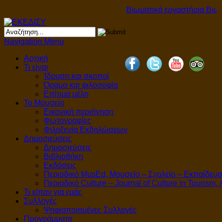
Βιωματικά εργαστήρια Βιωμα
Navigation Menu
Αρχική
Τι είναι
Ίδρυση και σκοποί
Όραμα και φιλοσοφία
Επίτιμα μέλη
Το Μουσείο
Εικονική περιήγηση
Φωτογραφίες
Φιλοξενία Εκδηλώσεων
Δημοσιεύσεις
Δημοσιεύσεις
Βιβλιοθήκη
Εκδόσεις
Περιοδικό MusEd, Μουσείο – Σχολείο – Εκπαίδευ
Περιοδικό Culture – Journal of Culture in Tourism,
Τι είπαν για εμάς
Συλλογές
Ψηφιοποιημένες Συλλογές
Προγράμματα