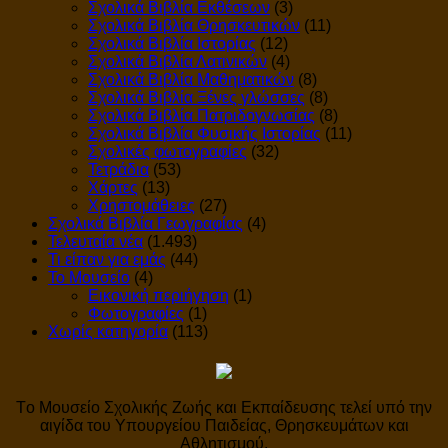
Σχολικά Βιβλία Εκθέσεων
(3)
Σχολικά Βιβλία Θρησκευτικών
(11)
Σχολικά Βιβλία Ιστορίας
(12)
Σχολικά Βιβλία Λατινικών
(4)
Σχολικά Βιβλία Μαθηματικών
(8)
Σχολικά Βιβλία Ξένες γλώσσες
(8)
Σχολικά Βιβλία Πατριδογνωσίας
(8)
Σχολικά Βιβλία Φυσικής Ιστορίας
(11)
Σχολικές φωτογραφίες
(32)
Τετράδια
(53)
Χάρτες
(13)
Χρηστομάθειες
(27)
Σχολικά Βιβλία Γεωγραφίας
(4)
Τελευταία νέα
(1.493)
Τι είπαν για εμάς
(44)
Το Μουσείο
(4)
Εικονική περιήγηση
(1)
Φωτογραφίες
(1)
Χωρίς κατηγορία
(113)
Tο Μουσείο Σχολικής Ζωής και Εκπαίδευσης τελεί υπό την
αιγίδα του Υπουργείου Παιδείας, Θρησκευμάτων και
Αθλητισμού.