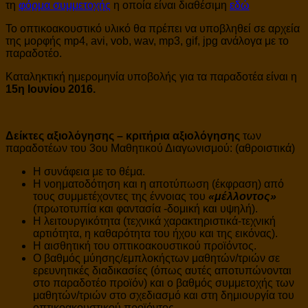
τη
φόρμα συμμετοχής
η οποία είναι διαθέσιμη
εδώ
Το οπτικοακουστικό υλικό θα πρέπει να υποβληθεί σε αρχεία
της μορφής mp4, avi, vob, wav, mp3, gif, jpg ανάλογα με το
παραδοτέο.
Καταληκτική ημερομηνία υποβολής για τα παραδοτέα είναι η
15η Ιουνίου 2016.
Δείκτες αξιολόγησης – κριτήρια αξιολόγησης
των
παραδοτέων του 3ου Μαθητικού Διαγωνισμού: (αθροιστικά)
Η συνάφεια με το θέμα.
Η νοηματοδότηση και η αποτύπωση (έκφραση) από
τους συμμετέχοντες της έννοιας του
«μέλλοντος»
(πρωτοτυπία και φαντασία -δομική και υψηλή).
Η λειτουργικότητα (τεχνικά χαρακτηριστικά-τεχνική
αρτιότητα, η καθαρότητα του ήχου και της εικόνας).
Η αισθητική του οπτικοακουστικού προϊόντος.
Ο βαθμός μύησης/εμπλοκήςτων μαθητών/τριών σε
ερευνητικές διαδικασίες (όπως αυτές αποτυπώνονται
στο παραδοτέο προϊόν) και ο βαθμός συμμετοχής των
μαθητών/τριών στο σχεδιασμό και στη δημιουργία του
οπτικοακουστικού προϊόντος.