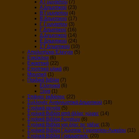
Α Γυμνασίου
(7)
Α Δημοτικού
(23)
Β Γυμνασίου
(4)
Β Δημοτικού
(17)
Γ Γυμνασίου
(3)
Γ Δημοτικού
(16)
Δ Δημοτικού
(14)
Ε Δημοτικού
(24)
ΣΤ Δημοτικού
(10)
Απολυτήρια-Έλεγχοι
(5)
Εγκύκλιοι
(6)
Εικαστικά
(22)
Εποπτικό υλικό
(8)
Μουσική
(1)
Παιδικά βιβλία
(7)
Ελληνικά
(6)
Ξένα
(1)
Σπάνιες εκδόσεις
(22)
Συλλογές Αναγνωστικά Δημοτικού
(18)
Σχολικά αρχεία
(5)
Σχολικά Βιβλία από άλλες χώρες
(14)
Σχολικά Βιβλία Αρχαίων
(6)
Σχολικά Βιβλία για όλες τις τάξεις
(13)
Σχολικά Βιβλία Γλώσσας Γυμνασίου-Λυκείου
(11)
Σχολικά Βιβλία Γραμματικής
(20)