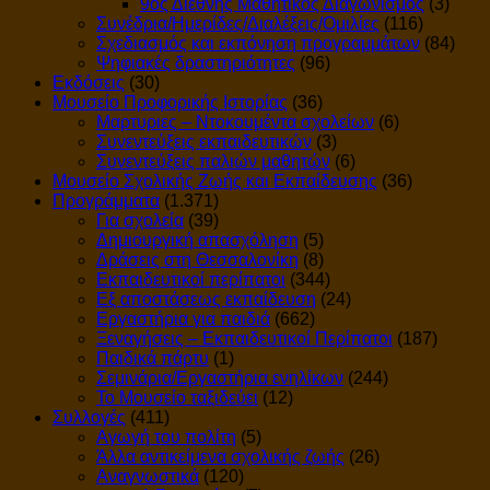
9ος Διεθνής Μαθητικός Διαγωνισμός
(3)
Συνέδρια/Ημερίδες/Διαλέξεις/Ομιλίες
(116)
Σχεδιασμός και εκπόνηση προγραμμάτων
(84)
Ψηφιακές δραστηριότητες
(96)
Εκδόσεις
(30)
Μουσείο Προφορικής Ιστορίας
(36)
Μαρτυριες – Ντοκουμέντα σχολείων
(6)
Συνεντεύξεις εκπαιδευτικών
(3)
Συνεντεύξεις παλιών μαθητών
(6)
Μουσείο Σχολικής Ζωής και Εκπαίδευσης
(36)
Προγράμματα
(1.371)
Για σχολεία
(39)
Δημιουργική απασχόληση
(5)
Δράσεις στη Θεσσαλονίκη
(8)
Εκπαιδευτικοί περίπατοι
(344)
Εξ αποστάσεως εκπαίδευση
(24)
Εργαστήρια για παιδιά
(662)
Ξεναγήσεις – Εκπαιδευτικοί Περίπατοι
(187)
Παιδικά πάρτυ
(1)
Σεμινάρια/Εργαστήρια ενηλίκων
(244)
Το Μουσείο ταξιδεύει
(12)
Συλλογές
(411)
Αγωγή του πολίτη
(5)
Άλλα αντικείμενα σχολικής ζωής
(26)
Αναγνωστικά
(120)