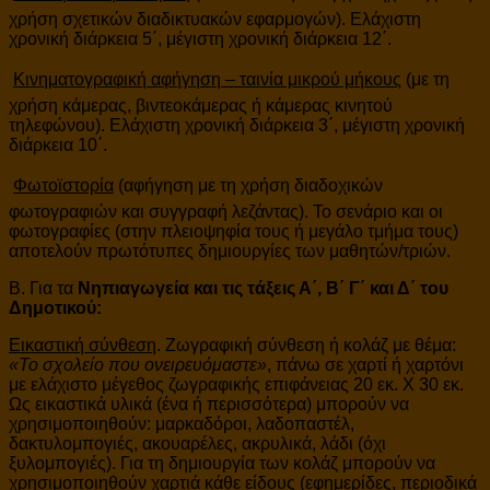
χρήση σχετικών διαδικτυακών εφαρμογών). Ελάχιστη
χρονική διάρκεια 5΄, μέγιστη χρονική διάρκεια 12΄.

Κινηματογραφική αφήγηση – ταινία μικρού μήκους
(με τη
χρήση κάμερας, βιντεοκάμερας ή κάμερας κινητού
τηλεφώνου). Ελάχιστη χρονική διάρκεια 3΄, μέγιστη χρονική
διάρκεια 10΄.

Φωτοϊστορία
(αφήγηση με τη χρήση διαδοχικών
φωτογραφιών και συγγραφή λεζάντας). Το σενάριο και οι
φωτογραφίες (στην πλειοψηφία τους ή μεγάλο τμήμα τους)
αποτελούν πρωτότυπες δημιουργίες των μαθητών/τριών.
Β. Για τα
Νηπιαγωγεία και τις τάξεις Α΄, Β΄ Γ΄ και Δ΄ του
Δημοτικού:
Εικαστική σύνθεση
. Ζωγραφική σύνθεση ή κολάζ με θέμα:
«Το σχολείο που ονειρευόμαστε»
, πάνω σε χαρτί ή χαρτόνι
με ελάχιστο μέγεθος ζωγραφικής επιφάνειας 20 εκ. Χ 30 εκ.
Ως εικαστικά υλικά (ένα ή περισσότερα) μπορούν να
χρησιμοποιηθούν: μαρκαδόροι, λαδοπαστέλ,
δακτυλομπογιές, ακουαρέλες, ακρυλικά, λάδι (όχι
ξυλομπογιές). Για τη δημιουργία των κολάζ μπορούν να
χρησιμοποιηθούν χαρτιά κάθε είδους (εφημερίδες, περιοδικά