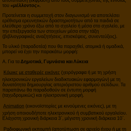
αποτύπωση (έκφραση) από τους συμμετέχοντες της έννοιας
του
«μέλλοντος».
Προτείνεται η συμμετοχή στον διαγωνισμό να αποτελέσει
ερέθισμα ερευνητικών δραστηριοτήτων από τα παιδιά σε
ελεύθερο χρόνο έξω από το σχολείο ή μέσα στο σχολείο, με
την επεξεργασία των στοιχείων μέσα στην τάξη
(βιβλιογραφικές αναζητήσεις, επισκέψεις, συνεντεύξεις).
Το υλικό (παραδοτέα) που θα παραχθεί, ατομικά ή ομαδικά,
μπορεί να έχει την παρακάτω μορφή:
Α. Για τα
Δημοτικά, Γυμνάσια και Λύκεια

Κόμικς με σταθερές εικόνες
(χειρόγραφα ή με τη χρήση
ηλεκτρονικών εργαλείων διαδικτυακών εφαρμογών) με τη
δυνατότητα δημιουργίας απεριόριστου αριθμού σελίδων. Τα
παραπάνω θα παραδοθούν σε έντυπη μορφή
(ταχυδρομικώς) και ηλεκτρονική μορφή.

Animation
(εικονοϊστορίες με κινούμενες εικόνες), με τη
χρήση οποιουδήποτε ηλεκτρονικού ή συμβατικού εργαλείου.
Ελάχιστη χρονική διάρκεια 3΄, μέγιστη χρονική διάρκεια 10΄.

Ραδιοφωνική εκπομπή
(αποτύπωση σε αρχείο ήχου ή με τη