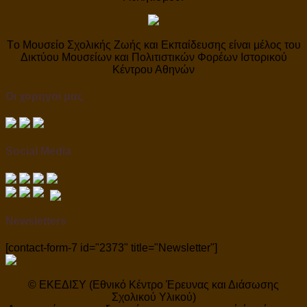
Tο Μουσείο Σχολικής Ζωής και Εκπαίδευσης είναι μέλος του
Δικτύου Μουσείων και Πολιτιστικών Φορέων Ιστορικού
Κέντρου Αθηνών
Οι χορηγοί μας
Social Media
Newsletters
[contact-form-7 id="2373" title="Newsletter"]
© ΕΚΕΔΙΣΥ (Εθνικό Κέντρο Έρευνας και Διάσωσης
Σχολικού Υλικού)