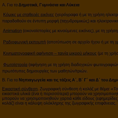
Α. Για τα
Δημοτικά, Γυμνάσια και Λύκεια

Κόμικς με σταθερές εικόνες
(χειρόγραφα ή με τη χρήση ηλεκτ
παραδοθούν σε έντυπη μορφή (ταχυδρομικώς) και ηλεκτρονικ

Animation
(εικονοϊστορίες με κινούμενες εικόνες), με τη χρήσ

Ραδιοφωνική εκπομπή
(αποτύπωση σε αρχείο ήχου ή με τη χρ

Κινηματογραφική αφήγηση – ταινία μικρού μήκους
(με τη χρήσ

Φωτοϊστορία
(αφήγηση με τη χρήση διαδοχικών φωτογραφιών κ
πρωτότυπες δημιουργίες των μαθητών/τριών.
Β. Για τα
Νηπιαγωγεία και τις τάξεις Α΄, Β΄ Γ΄ και Δ΄ του Δημ
Εικαστική σύνθεση
. Ζωγραφική σύνθεση ή κολάζ με θέμα:
«Το
εικαστικά υλικά (ένα ή περισσότερα) μπορούν να χρησιμοποιηθ
μπορούν να χρησιμοποιηθούν χαρτιά κάθε είδους (εφημερίδες,
κολάζ) είναι η κάλυψη ολόκληρης της ζωγραφικής επιφάνειας