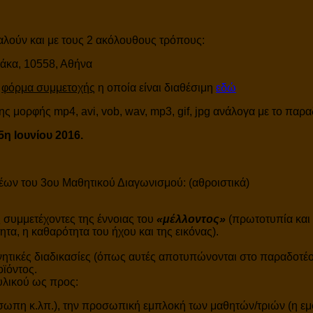
ταλούν και με τους 2 ακόλουθους τρόπους:
άκα, 10558, Αθήνα
η
φόρμα συμμετοχής
η οποία είναι διαθέσιμη
εδώ
ς μορφής mp4, avi, vob, wav, mp3, gif, jpg ανάλογα με το παρα
5η Ιουνίου 2016.
ων του 3ου Μαθητικού Διαγωνισμού: (αθροιστικά)
συμμετέχοντες της έννοιας του
«μέλλοντος»
(πρωτοτυπία και 
ητα, η καθαρότητα του ήχου και της εικόνας).
τικές διαδικασίες (όπως αυτές αποτυπώνονται στο παραδοτέο
οϊόντος.
υλικού ως προς:
ωπη κ.λπ.), την προσωπική εμπλοκή των μαθητών/τριών (η εμφ