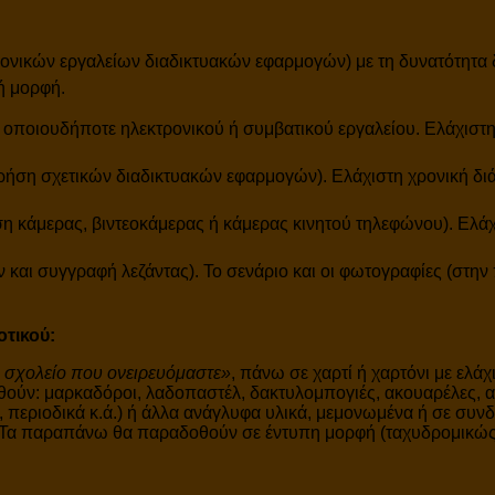
ρονικών εργαλείων διαδικτυακών εφαρμογών) με τη δυνατότητα
ή μορφή.
η οποιουδήποτε ηλεκτρονικού ή συμβατικού εργαλείου. Ελάχιστη χ
ήση σχετικών διαδικτυακών εφαρμογών). Ελάχιστη χρονική διάρκ
η κάμερας, βιντεοκάμερας ή κάμερας κινητού τηλεφώνου). Ελάχισ
αι συγγραφή λεζάντας). Το σενάριο και οι φωτογραφίες (στην 
οτικού:
 σχολείο που ονειρευόμαστε»
, πάνω σε χαρτί ή χαρτόνι με ελά
ούν: μαρκαδόροι, λαδοπαστέλ, δακτυλομπογιές, ακουαρέλες, ακρ
 περιοδικά κ.ά.) ή άλλα ανάγλυφα υλικά, μεμονωμένα ή σε συν
. Τα παραπάνω θα παραδοθούν σε έντυπη μορφή (ταχυδρομικώς)