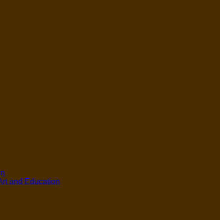
ση
 Αrt and Education