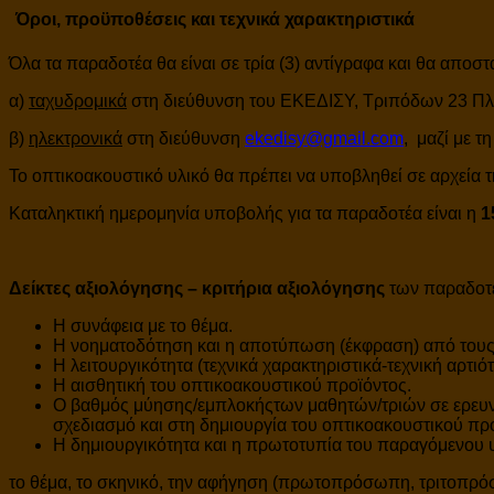
Όροι, προϋποθέσεις και τεχνικά χαρακτηριστικά
Όλα τα παραδοτέα θα είναι σε τρία (3) αντίγραφα και θα αποσ
α)
ταχυδρομικά
στη διεύθυνση του ΕΚΕΔΙΣΥ, Τριπόδων 23 Πλ
β)
ηλεκτρονικά
στη διεύθυνση
ekedisy@gmail.com
, μαζί με τ
Το οπτικοακουστικό υλικό θα πρέπει να υποβληθεί σε αρχεία τη
Καταληκτική ημερομηνία υποβολής για τα παραδοτέα είναι η
1
Δείκτες αξιολόγησης – κριτήρια αξιολόγησης
των παραδοτέ
Η συνάφεια με το θέμα.
Η νοηματοδότηση και η αποτύπωση (έκφραση) από τους 
Η λειτουργικότητα (τεχνικά χαρακτηριστικά-τεχνική αρτιότ
Η αισθητική του οπτικοακουστικού προϊόντος.
Ο βαθμός μύησης/εμπλοκήςτων μαθητών/τριών σε ερευνη
σχεδιασμό και στη δημιουργία του οπτικοακουστικού πρ
Η δημιουργικότητα και η πρωτοτυπία του παραγόμενου 
το θέμα, το σκηνικό, την αφήγηση (πρωτοπρόσωπη, τριτοπρόσ