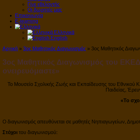
Γίνε εθελοντής
Οι δωρητές μας
Επικοινωνία
E-learning
Ελληνικά
English
Αρχική
»
3ος Μαθητικός Διαγωνισμός
»
3ος Μαθητικός Διαγων
3ος Μαθητικός Διαγωνισμός του ΕΚΕΔΙ
ονειρευόμαστε»
Το Μουσείο Σχολικής Ζωής και Εκπαίδευσης του Εθνικού Κ
Παιδείας, Έρε
«Το σχο
Ο διαγωνισμός απευθύνεται σε μαθητές Νηπιαγωγείων, Δημοτι
Στόχοι
του διαγωνισμού: