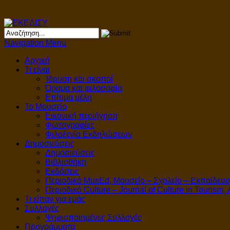
Navigation Menu
Αρχική
Τι είναι
Ίδρυση και σκοποί
Όραμα και φιλοσοφία
Επίτιμα μέλη
Το Μουσείο
Εικονική περιήγηση
Φωτογραφίες
Φιλοξενία Εκδηλώσεων
Δημοσιεύσεις
Δημοσιεύσεις
Βιβλιοθήκη
Εκδόσεις
Περιοδικό MusEd, Μουσείο – Σχολείο – Εκπαίδευ
Περιοδικό Culture – Journal of Culture in Tourism,
Τι είπαν για εμάς
Συλλογές
Ψηφιοποιημένες Συλλογές
Προγράμματα