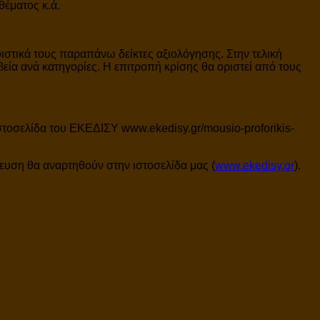
θέματος κ.ά.
ιστικά τους παραπάνω δείκτες αξιολόγησης. Στην τελική
ία ανά κατηγορίες. Η επιτροπή κρίσης θα οριστεί από τους
στοσελίδα του ΕΚΕΔΙΣΥ www.ekedisy.gr/mousio-proforikis-
ευση θα αναρτηθούν στην ιστοσελίδα μας (
www.ekedisy.gr
).