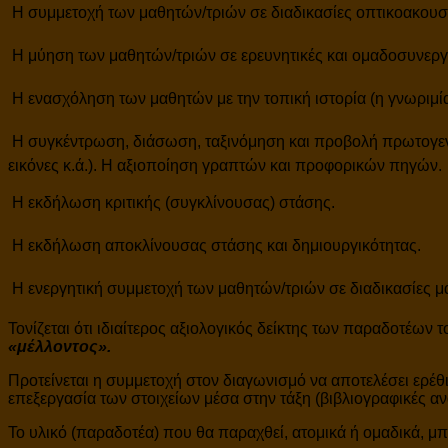
 Η συμμετοχή των μαθητών/τριών σε διαδικασίες οπτικοακου
 Η μύηση των μαθητών/τριών σε ερευνητικές και ομαδοσυνεργα
 Η ενασχόληση των μαθητών με την τοπική ιστορία (η γνωριμία 
 Η συγκέντρωση, διάσωση, ταξινόμηση και προβολή πρωτογε
εικόνες κ.ά.). Η αξιοποίηση γραπτών και προφορικών πηγών.
 Η εκδήλωση κριτικής (συγκλίνουσας) στάσης.
 Η εκδήλωση αποκλίνουσας στάσης και δημιουργικότητας.
 Η ενεργητική συμμετοχή των μαθητών/τριών σε διαδικασίες 
Τονίζεται ότι ιδιαίτερος αξιολογικός δείκτης των παραδοτέω
«μέλλοντος».
Προτείνεται η συμμετοχή στον διαγωνισμό να αποτελέσει ερέθ
επεξεργασία των στοιχείων μέσα στην τάξη (βιβλιογραφικές ανα
Το υλικό (παραδοτέα) που θα παραχθεί, ατομικά ή ομαδικά, μ