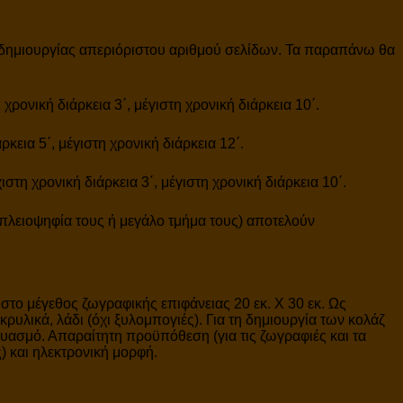
 δημιουργίας απεριόριστου αριθμού σελίδων. Τα παραπάνω θα
ρονική διάρκεια 3΄, μέγιστη χρονική διάρκεια 10΄.
εια 5΄, μέγιστη χρονική διάρκεια 12΄.
τη χρονική διάρκεια 3΄, μέγιστη χρονική διάρκεια 10΄.
πλειοψηφία τους ή μεγάλο τμήμα τους) αποτελούν
χιστο μέγεθος ζωγραφικής επιφάνειας 20 εκ. Χ 30 εκ. Ως
υλικά, λάδι (όχι ξυλομπογιές). Για τη δημιουργία των κολάζ
δυασμό. Απαραίτητη προϋπόθεση (για τις ζωγραφιές και τα
 και ηλεκτρονική μορφή.