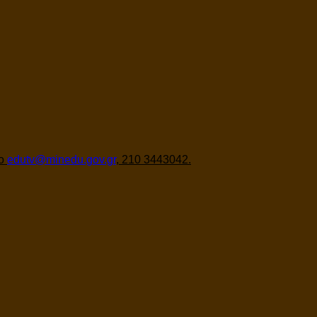
το
edutv@minedu.gov.gr
, 210 3443042.