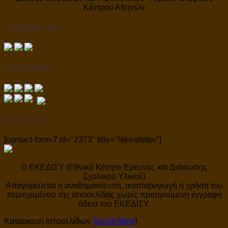
Κέντρου Αθηνών
Οι χορηγοί μας
Social Media
Newsletters
[contact-form-7 id="2373" title="Newsletter"]
© ΕΚΕΔΙΣΥ (Εθνικό Κέντρο Έρευνας και Διάσωσης
Σχολικού Υλικού)
Απαγορεύεται η αναδημοσίευση, αναπαραγωγή ή χρήση του
περιεχομένου της ιστοσελίδας χωρίς προηγούμενη έγγραφη
άδεια του ΕΚΕΔΙΣΥ.
Κατασκευή Ιστοσελίδων
Social Mind
!