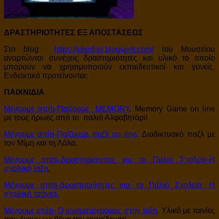
ΔΡΑΣΤΗΡΙΟΤΗΤΕΣ ΕΞ ΑΠΟΣΤΑΣΕΩΣ
Στο blog
https://ekedisy.blogspot.com/
του Μουσείου
αναρτώνται συνέχεις δραστηριότητες και υλικό το οποίο
μπορούν να χρησιμοποιούν εκπαιδευτικοί και γονείς.
Ενδεικτικά προτείνονται:
ΠΑΙΧΝΙΔΙΑ
Μένουμε σπίτι-Παίζουμε MEMORY
. Memory Game on line
με τους ήρωες από το παλιό Αλφαβητάρι!
Μένουμε σπίτι-Παίζουμε παζλ on line
. Διαδικτυακό παζλ με
τον Μίμη και τη Λόλα.
Μένουμε σπίτι-Δραστηριότητες για το Παλιό Σχολείο-Η
σχολική τάξη
.
Μένουμε σπίτι-Δραστηριότητες για το Παλιό Σχολείο. Η
σχολική τσάντα.
Μένουμε σπίτι- Ο κινηματογράφος στην τάξη
. Υλικό με ταινίες