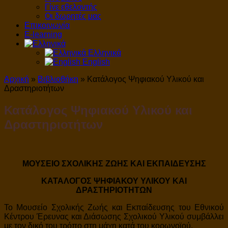
Γίνε εθελοντής
Οι δωρητές μας
Επικοινωνία
E-learning
Ελληνικά
English
Αρχική
»
Βιβλιοθήκη
»
Κατάλογος Ψηφιακού Υλικού και
Δραστηριοτήτων
Κατάλογος Ψηφιακού Υλικού και
Δραστηριοτήτων
ΜΟΥΣΕΙΟ ΣΧΟΛΙΚΗΣ ΖΩΗΣ ΚΑΙ ΕΚΠΑΙΔΕΥΣΗΣ
ΚΑΤΑΛΟΓΟΣ ΨΗΦΙΑΚΟΥ ΥΛΙΚΟΥ ΚΑΙ
ΔΡΑΣΤΗΡΙΟΤΗΤΩΝ
Το Μουσείο Σχολικής Ζωής και Εκπαίδευσης του Εθνικού
Κέντρου Έρευνας και Διάσωσης Σχολικού Υλικού συμβάλλει
με τον δικό του τρόπο στη μάχη κατά του κορωνοϊού.