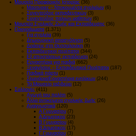
Μουσείο Προφορικής Ιστορίας
(36)
Μαρτυριες – Ντοκουμέντα σχολείων
(6)
Συνεντεύξεις εκπαιδευτικών
(3)
Συνεντεύξεις παλιών μαθητών
(6)
Μουσείο Σχολικής Ζωής και Εκπαίδευσης
(36)
Προγράμματα
(1.371)
Για σχολεία
(39)
Δημιουργική απασχόληση
(5)
Δράσεις στη Θεσσαλονίκη
(8)
Εκπαιδευτικοί περίπατοι
(344)
Εξ αποστάσεως εκπαίδευση
(24)
Εργαστήρια για παιδιά
(662)
Ξεναγήσεις – Εκπαιδευτικοί Περίπατοι
(187)
Παιδικά πάρτυ
(1)
Σεμινάρια/Εργαστήρια ενηλίκων
(244)
Το Μουσείο ταξιδεύει
(12)
Συλλογές
(411)
Αγωγή του πολίτη
(5)
Άλλα αντικείμενα σχολικής ζωής
(26)
Αναγνωστικά
(120)
Α Γυμνασίου
(7)
Α Δημοτικού
(23)
Β Γυμνασίου
(4)
Β Δημοτικού
(17)
Γ Γυμνασίου
(3)