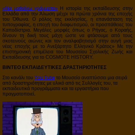
«Να μαθαίνω γράμματα»
Η ιστορία της εκπαίδευσης στην
Ελλάδα από την Άλωση μέχρι τα πρώτα χρόνια της εποχής
του Όθωνα. Ο ρόλος της εκκλησίας, η επανάσταση της
τυπογραφίας, η εποχή του διαφωτισμού, οι προσπάθειες του
Καποδίστρια. Μεγάλες μορφές όπως ο Ρήγας, ο Κοραής,
δίνουν τη δική τους μάχη ώστε να φτάσουμε από τους
σκοτεινούς αιώνες και τον αναλφαβητισμό στην αυγή μιας
νέας εποχής με το Ανεξάρτητο Ελληνικό Κράτος» Με την
επιστημονική επιμέλεια του Μουσείου Σχολικής Ζωής και
Εκπαίδευσης για το COSMOTE HISTORY.
ΒΙΝΤΕΟ ΕΚΠΑΙΔΕΥΤΙΚΕΣ ΔΡΑΣΤΗΡΙΟΤΗΤΕΣ
Στο κανάλι του
You Tube
το Μουσείο αναπτύσσει μια σειρά
από δραστηριότητες με υλικό από τις Συλλογές του, τα
εκπαιδευτικά προγράμματα και τα εργαστήρια που
πραγματοποιεί
.