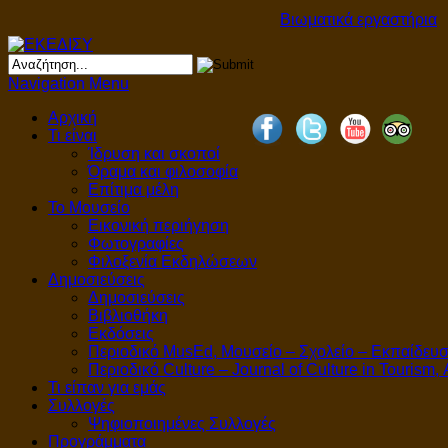
Βιωματικά εργαστήρια γι
Navigation Menu
Αρχική
Τι είναι
Ίδρυση και σκοποί
Όραμα και φιλοσοφία
Επίτιμα μέλη
Το Μουσείο
Εικονική περιήγηση
Φωτογραφίες
Φιλοξενία Εκδηλώσεων
Δημοσιεύσεις
Δημοσιεύσεις
Βιβλιοθήκη
Εκδόσεις
Περιοδικό MusEd, Μουσείο – Σχολείο – Εκπαίδευ
Περιοδικό Culture – Journal of Culture in Tourism,
Τι είπαν για εμάς
Συλλογές
Ψηφιοποιημένες Συλλογές
Προγράμματα