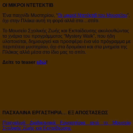
OI ΜΙΚΡΟΙ ΝΤΕΤΕΚΤΙΒ
Ένα παιχνίδι Μυστηρίου, “
Οι μικροί Ντετέκτιβ του Μουσείου
”,
όχι στην Πλάκα αυτή τη φορά αλλά στο…σπίτι.
Το Μουσείο Σχολικής Ζωής και Εκπαίδευσης ακολουθώντας
τα χνάρια του προγράμματος “Mystery Walk”, που ήδη
υλοποιείται, δημιουργεί και προσφέρει ένα νέο πρόγραμμα με
περιπέτεια μυστηρίου, όχι στα δρομάκια και στα μνημεία της
Πλάκας αλλά μέσα στο ίδιο μας το σπίτι.
Δείτε το teaser
εδώ
!
ΠΑΣΧΑΛΙΝΑ ΕΡΓΑΣΤΗΡΙΑ… ΕΞ ΑΠΟΣΤΑΣΕΩΣ
Πασχαλινά Διαδικτυακά Εργαστήρια από το Μουσείο
Σχολικής Ζωής και Εκπαίδευσης