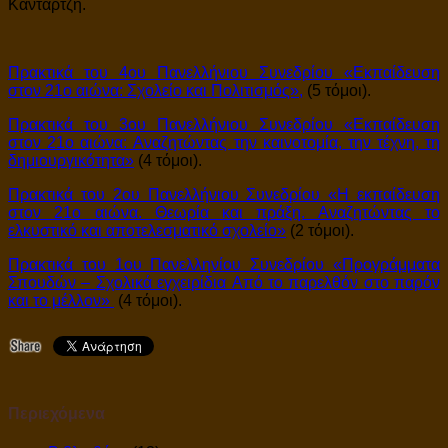
Κανταρτζή.
Πρακτικά του 4ου Πανελλήνιου Συνεδρίου «Εκπαίδευση
στον 21ο αιώνα: Σχολείο και Πολιτισμός»,
(5 τόμοι).
Πρακτικά του 3ου Πανελλήνιου Συνεδρίου «Εκπαίδευση
στον 21ο αιώνα: Αναζητώντας την καινοτομία, την τέχνη, τη
δημιουργικότητα»
(4 τόμοι).
Πρακτικά του 2ου Πανελλήνιου Συνεδρίου «Η εκπαίδευση
στον 21ο αιώνα. Θεωρία και πράξη. Αναζητώντας το
ελκυστικό και αποτελεσματικό σχολείο»
(2 τόμοι).
Πρακτικά του 1ου Πανελληνίου Συνεδρίου «Προγράμματα
Σπουδών – Σχολικά εγχειρίδια Από το παρελθόν στο παρόν
και το μέλλον»
(4 τόμοι).
Περιεχόμενα