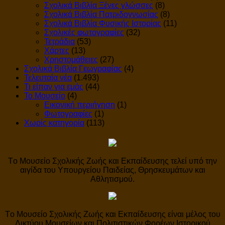
Σχολικά Βιβλία Ξένες γλώσσες
(8)
Σχολικά Βιβλία Πατριδογνωσίας
(8)
Σχολικά Βιβλία Φυσικής Ιστορίας
(11)
Σχολικές φωτογραφίες
(32)
Τετράδια
(53)
Χάρτες
(13)
Χρηστομάθειες
(27)
Σχολικά Βιβλία Γεωγραφίας
(4)
Τελευταία νέα
(1.493)
Τι είπαν για εμάς
(44)
Το Μουσείο
(4)
Εικονική περιήγηση
(1)
Φωτογραφίες
(1)
Χωρίς κατηγορία
(113)
Tο Μουσείο Σχολικής Ζωής και Εκπαίδευσης τελεί υπό την
αιγίδα του Υπουργείου Παιδείας, Θρησκευμάτων και
Αθλητισμού.
Tο Μουσείο Σχολικής Ζωής και Εκπαίδευσης είναι μέλος του
Δικτύου Μουσείων και Πολιτιστικών Φορέων Ιστορικού