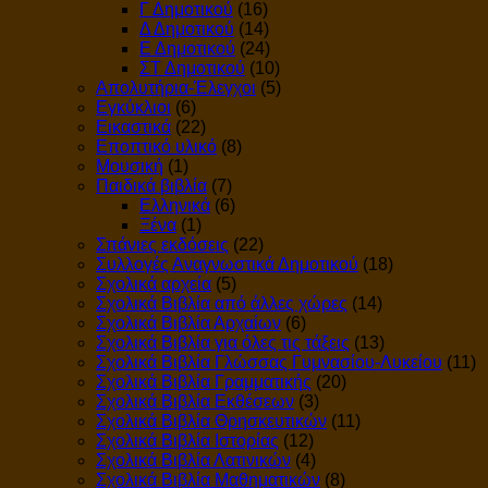
Γ Δημοτικού
(16)
Δ Δημοτικού
(14)
Ε Δημοτικού
(24)
ΣΤ Δημοτικού
(10)
Απολυτήρια-Έλεγχοι
(5)
Εγκύκλιοι
(6)
Εικαστικά
(22)
Εποπτικό υλικό
(8)
Μουσική
(1)
Παιδικά βιβλία
(7)
Ελληνικά
(6)
Ξένα
(1)
Σπάνιες εκδόσεις
(22)
Συλλογές Αναγνωστικά Δημοτικού
(18)
Σχολικά αρχεία
(5)
Σχολικά Βιβλία από άλλες χώρες
(14)
Σχολικά Βιβλία Αρχαίων
(6)
Σχολικά Βιβλία για όλες τις τάξεις
(13)
Σχολικά Βιβλία Γλώσσας Γυμνασίου-Λυκείου
(11)
Σχολικά Βιβλία Γραμματικής
(20)
Σχολικά Βιβλία Εκθέσεων
(3)
Σχολικά Βιβλία Θρησκευτικών
(11)
Σχολικά Βιβλία Ιστορίας
(12)
Σχολικά Βιβλία Λατινικών
(4)
Σχολικά Βιβλία Μαθηματικών
(8)