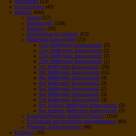
Βιβλιοθήκη
(13)
Δημοσιεύσεις
(40)
Δράσεις
(640)
Δίκτυα
(17)
Εκδηλώσεις
(168)
Εκθέσεις
(30)
Εργαστήρια για ενήλικες
(53)
Μαθητικοί Διαγωνισμοί
(72)
10ος Μαθητικός Διαγωνισμός
(2)
11ος Μαθητικός Διαγωνισμός
(2)
12ος Μαθητικός Διαγωνισμός
(2)
13ος Μαθητικός Διαγωνισμός
(1)
1ος Μαθητικός διαγωνισμός
(29)
2ος Μαθητικός Διαγωνισμός
(11)
3ος Μαθητικός Διαγωνισμός
(4)
4ος Μαθητικός Διαγωνισμός
(3)
5ος Μαθητικός διαγωνισμός
(2)
6ος Μαθητικός Διαγωνισμός
(3)
7ος Μαθητικός Διαγωνισμός
(3)
8ος Διεθνής Μαθητικός Διαγωνισμός
(2)
9ος Διεθνής Μαθητικός Διαγωνισμός
(3)
Συνέδρια/Ημερίδες/Διαλέξεις/Ομιλίες
(116)
Σχεδιασμός και εκπόνηση προγραμμάτων
(84)
Ψηφιακές δραστηριότητες
(96)
Εκδόσεις
(30)