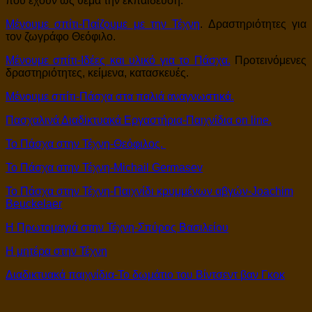
που έχουν ως θέμα την εκπαίδευση.
Μένουμε σπίτι-Παίζουμε με την Τέχνη
. Δραστηριότητες για
τον ζωγράφο Θεόφιλο.
Μένουμε σπίτι-Ιδέες και υλικό για το Πάσχα.
Προτεινόμενες
δραστηριότητες, κείμενα, κατασκευές.
Μένουμε σπίτι-Πάσχα στα παλιά αναγνωστικά.
Πασχαλινά Διαδiκτυακά Εργαστήρια-Παιχνίδια on line.
Το Πάσχα στην Τέχνη-Θεόφιλος.
Το Πάσχα στην Τέχνη-Michail Germasev
Το Πάσχα στην Τέχνη-Παιχνίδι κρυμμένων αβγών-Joachim
Beuckelaer
Η Πρωτομαγιά στην Τέχνη-Σπύρος Βασιλείου
Η μητέρα στην Τέχνη
Διαδικτυακά παιχνίδια-Το δωμάτιο του Βίντσεντ βαν Γκοκ