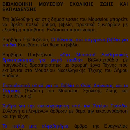
ΒΙΒΛΙΟΘΗΚΗ ΜΟΥΣΕΙΟΥ ΣΧΟΛΙΚΗΣ ΖΩΗΣ ΚΑΙ
ΕΚΠΑΙΔΕΥΣΗΣ
Στη βιβλιοθήκη και στις δημοσιεύσεις του Μουσείου μπορείτε
να βρείτε πολλά άρθρα, βιβλία, πρακτικά Συνεδρίων με
ελεύθερη πρόσβαση. Ενδεικτικά προτείνουμε:
Βαρβάρα Πρεβεζάνου,
Ο θάνατος στα σύγχρονα βιβλία για
παιδιά.
Κατεβάστε ελεύθερα το βιβλίο.
Βαρβάρα Πρεβεζάνου,
«Στο Μουσείο! Διαθεματικές
δραστηριότητες για μικρά παιδιά»
Βιβλιοτετράδιο με
παιγνιώδεις δραστηριότητες με αφορμή έργα Τέχνης που
εκτίθενται στο Μουσείου Νεοελληνικής Τέχνης του Δήμου
Ροδίων.
Εκπαιδευτικό υλικό για το Βιβλίο ο Θεός Διόνυσος και οι
Πειρατές
(Έκδοση του Μουσείου Σχολικής Ζωής και
Εκπαίδευσης).
Άρθρα για την εικονογράφηση από τον Σταύρο Γρόσδο
.
Συλλογή επιλεγμένων άρθρων με θέμα την εικονογράφηση
και την τέχνη.
Τα παλιά μας αλφαβητάρια
, άρθρο της Ευαγγελίας