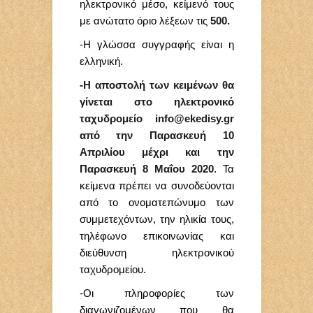
ηλεκτρονικό μέσο, κείμενό τους
με ανώτατο όριο λέξεων τις
500.
-H γλώσσα συγγραφής είναι η
ελληνική.
-Η αποστολή των κειμένων θα
γίνεται στο ηλεκτρονικό
ταχυδρομείο
info@
ekedisy.
gr
από την Παρασκευή 10
Απριλίου μέχρι και την
Παρασκευή 8 Μαΐου 2020
. Τα
κείμενα πρέπει να συνοδεύονται
από το ονοματεπώνυμο των
συμμετεχόντων, την ηλικία τους,
τηλέφωνο επικοινωνίας και
διεύθυνση ηλεκτρονικού
ταχυδρομείου.
-Οι πληροφορίες των
διαγωνιζομένων που θα