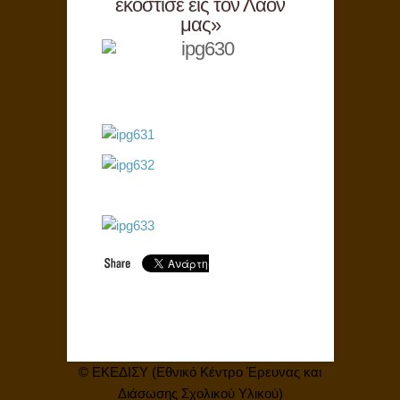
εκόστισε εις τον Λαόν
μας»
© ΕΚΕΔΙΣΥ (Εθνικό Κέντρο Έρευνας και
Διάσωσης Σχολικού Υλικού)