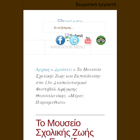
Βιωματικά εργαστήρια Βιωματικ
NAVIGATION MENU
Αρχική
»
Δράσεις
»
Το Μουσείο
Σχολικής Ζωής και Εκπαίδευσης
στο 13ο Διαπολιτισμικό
Φεστιβάλ Αφήγησης
Θεσσαλονίκης, «Μέρες
Παραμυθιών»
Το Μουσείο
Σχολικής Ζωής