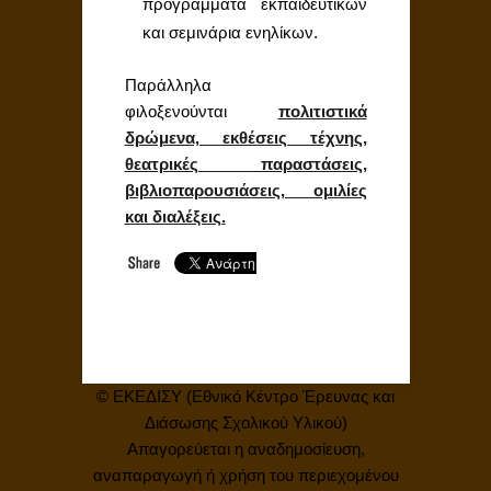
προγράμματα εκπαιδευτικών
και σεμινάρια ενηλίκων.
Παράλληλα
φιλοξενούνται
πολιτιστικά
δρώμενα, εκθέσεις τέχνης,
θεατρικές παραστάσεις,
βιβλιοπαρουσιάσεις, ομιλίες
και διαλέξεις.
© ΕΚΕΔΙΣΥ (Εθνικό Κέντρο Έρευνας και
Διάσωσης Σχολικού Υλικού)
Απαγορεύεται η αναδημοσίευση,
αναπαραγωγή ή χρήση του περιεχομένου