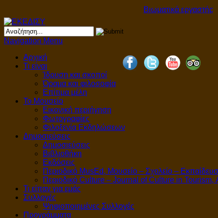
Βιωματικά εργαστήρια
Navigation Menu
Αρχική
Τι είναι
Ίδρυση και σκοποί
Όραμα και φιλοσοφία
Επίτιμα μέλη
Το Μουσείο
Εικονική περιήγηση
Φωτογραφίες
Φιλοξενία Εκδηλώσεων
Δημοσιεύσεις
Δημοσιεύσεις
Βιβλιοθήκη
Εκδόσεις
Περιοδικό MusEd, Μουσείο – Σχολείο – Εκπαίδευ
Περιοδικό Culture – Journal of Culture in Tourism,
Τι είπαν για εμάς
Συλλογές
Ψηφιοποιημένες Συλλογές
Προγράμματα