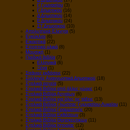
Γ Γυμνασίου
(3)
Γ Δημοτικού
(16)
Δ Δημοτικού
(14)
Ε Δημοτικού
(24)
ΣΤ Δημοτικού
(10)
Απολυτήρια-Έλεγχοι
(5)
Εγκύκλιοι
(6)
Εικαστικά
(22)
Εποπτικό υλικό
(8)
Μουσική
(1)
Παιδικά βιβλία
(7)
Ελληνικά
(6)
Ξένα
(1)
Σπάνιες εκδόσεις
(22)
Συλλογές Αναγνωστικά Δημοτικού
(18)
Σχολικά αρχεία
(5)
Σχολικά Βιβλία από άλλες χώρες
(14)
Σχολικά Βιβλία Αρχαίων
(6)
Σχολικά Βιβλία για όλες τις τάξεις
(13)
Σχολικά Βιβλία Γλώσσας Γυμνασίου-Λυκείου
(11)
Σχολικά Βιβλία Γραμματικής
(20)
Σχολικά Βιβλία Εκθέσεων
(3)
Σχολικά Βιβλία Θρησκευτικών
(11)
Σχολικά Βιβλία Ιστορίας
(12)