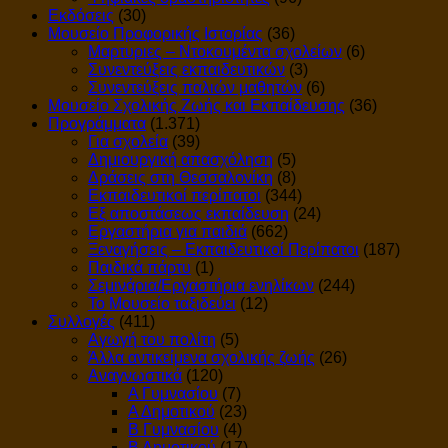
Εκδόσεις
(30)
Μουσείο Προφορικής Ιστορίας
(36)
Μαρτυριες – Ντοκουμέντα σχολείων
(6)
Συνεντεύξεις εκπαιδευτικών
(3)
Συνεντεύξεις παλιών μαθητών
(6)
Μουσείο Σχολικής Ζωής και Εκπαίδευσης
(36)
Προγράμματα
(1.371)
Για σχολεία
(39)
Δημιουργική απασχόληση
(5)
Δράσεις στη Θεσσαλονίκη
(8)
Εκπαιδευτικοί περίπατοι
(344)
Εξ αποστάσεως εκπαίδευση
(24)
Εργαστήρια για παιδιά
(662)
Ξεναγήσεις – Εκπαιδευτικοί Περίπατοι
(187)
Παιδικά πάρτυ
(1)
Σεμινάρια/Εργαστήρια ενηλίκων
(244)
Το Μουσείο ταξιδεύει
(12)
Συλλογές
(411)
Αγωγή του πολίτη
(5)
Άλλα αντικείμενα σχολικής ζωής
(26)
Αναγνωστικά
(120)
Α Γυμνασίου
(7)
Α Δημοτικού
(23)
Β Γυμνασίου
(4)
Β Δημοτικού
(17)