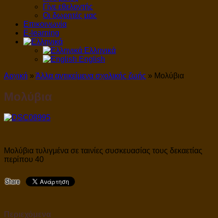
Γίνε εθελοντής
Οι δωρητές μας
Επικοινωνία
E-learning
Ελληνικά
English
Αρχική
»
Άλλα αντικείμενα σχολικής ζωής
»
Μολύβια
Μολύβια
Μολύβια τυλιγμένα σε ταινίες συσκευασίας τους δεκαετίας
περίπου 40
Περιεχόμενα