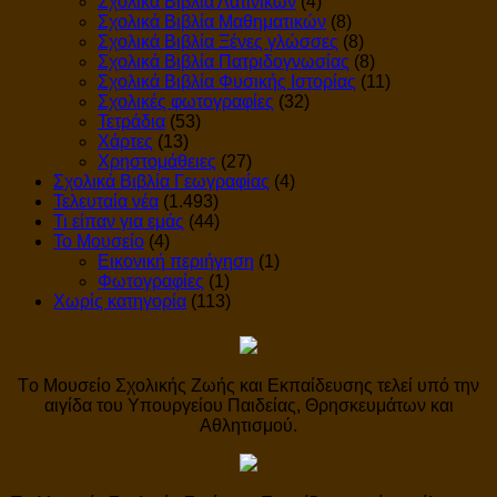
Σχολικά Βιβλία Λατινικών
(4)
Σχολικά Βιβλία Μαθηματικών
(8)
Σχολικά Βιβλία Ξένες γλώσσες
(8)
Σχολικά Βιβλία Πατριδογνωσίας
(8)
Σχολικά Βιβλία Φυσικής Ιστορίας
(11)
Σχολικές φωτογραφίες
(32)
Τετράδια
(53)
Χάρτες
(13)
Χρηστομάθειες
(27)
Σχολικά Βιβλία Γεωγραφίας
(4)
Τελευταία νέα
(1.493)
Τι είπαν για εμάς
(44)
Το Μουσείο
(4)
Εικονική περιήγηση
(1)
Φωτογραφίες
(1)
Χωρίς κατηγορία
(113)
Tο Μουσείο Σχολικής Ζωής και Εκπαίδευσης τελεί υπό την
αιγίδα του Υπουργείου Παιδείας, Θρησκευμάτων και
Αθλητισμού.