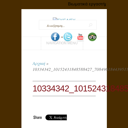
Βιωματικά εργαστήρια με αφορ
NAVIGATION MENU
Αρχική
»
10334342_10152431848588427_70849018443951
10334342_10152431848