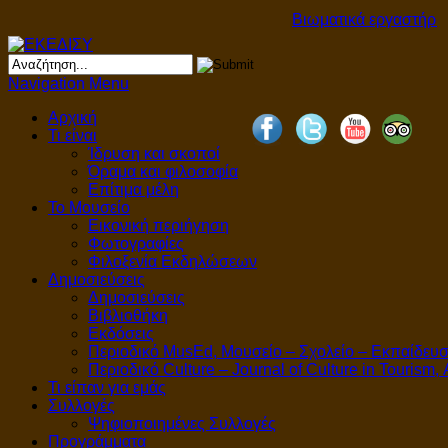
Βιωματικά εργαστήρια 
Navigation Menu
Αρχική
Τι είναι
Ίδρυση και σκοποί
Όραμα και φιλοσοφία
Επίτιμα μέλη
Το Μουσείο
Εικονική περιήγηση
Φωτογραφίες
Φιλοξενία Εκδηλώσεων
Δημοσιεύσεις
Δημοσιεύσεις
Βιβλιοθήκη
Εκδόσεις
Περιοδικό MusEd, Μουσείο – Σχολείο – Εκπαίδευ
Περιοδικό Culture – Journal of Culture in Tourism,
Τι είπαν για εμάς
Συλλογές
Ψηφιοποιημένες Συλλογές
Προγράμματα