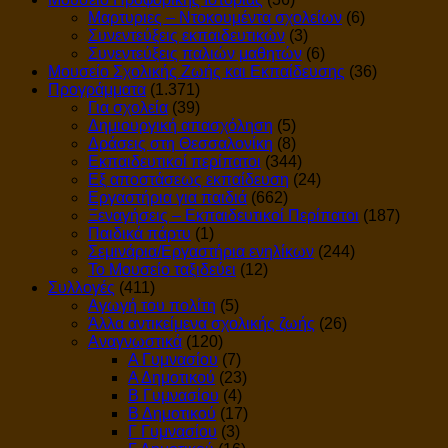
Μαρτυριες – Ντοκουμέντα σχολείων
(6)
Συνεντεύξεις εκπαιδευτικών
(3)
Συνεντεύξεις παλιών μαθητών
(6)
Μουσείο Σχολικής Ζωής και Εκπαίδευσης
(36)
Προγράμματα
(1.371)
Για σχολεία
(39)
Δημιουργική απασχόληση
(5)
Δράσεις στη Θεσσαλονίκη
(8)
Εκπαιδευτικοί περίπατοι
(344)
Εξ αποστάσεως εκπαίδευση
(24)
Εργαστήρια για παιδιά
(662)
Ξεναγήσεις – Εκπαιδευτικοί Περίπατοι
(187)
Παιδικά πάρτυ
(1)
Σεμινάρια/Εργαστήρια ενηλίκων
(244)
Το Μουσείο ταξιδεύει
(12)
Συλλογές
(411)
Αγωγή του πολίτη
(5)
Άλλα αντικείμενα σχολικής ζωής
(26)
Αναγνωστικά
(120)
Α Γυμνασίου
(7)
Α Δημοτικού
(23)
Β Γυμνασίου
(4)
Β Δημοτικού
(17)
Γ Γυμνασίου
(3)