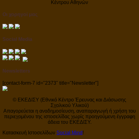
Κέντρου Αθηνών
Οι χορηγοί μας
Social Media
Newsletters
[contact-form-7 id="2373" title="Newsletter"]
© ΕΚΕΔΙΣΥ (Εθνικό Κέντρο Έρευνας και Διάσωσης
Σχολικού Υλικού)
Απαγορεύεται η αναδημοσίευση, αναπαραγωγή ή χρήση του
περιεχομένου της ιστοσελίδας χωρίς προηγούμενη έγγραφη
άδεια του ΕΚΕΔΙΣΥ.
Κατασκευή Ιστοσελίδων
Social Mind
!