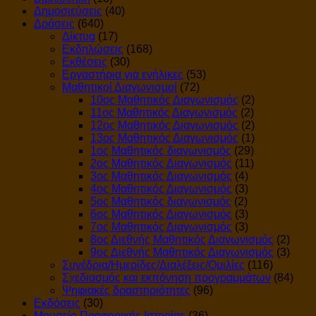
Δημοσιεύσεις
(40)
Δράσεις
(640)
Δίκτυα
(17)
Εκδηλώσεις
(168)
Εκθέσεις
(30)
Εργαστήρια για ενήλικες
(53)
Μαθητικοί Διαγωνισμοί
(72)
10ος Μαθητικός Διαγωνισμός
(2)
11ος Μαθητικός Διαγωνισμός
(2)
12ος Μαθητικός Διαγωνισμός
(2)
13ος Μαθητικός Διαγωνισμός
(1)
1ος Μαθητικός διαγωνισμός
(29)
2ος Μαθητικός Διαγωνισμός
(11)
3ος Μαθητικός Διαγωνισμός
(4)
4ος Μαθητικός Διαγωνισμός
(3)
5ος Μαθητικός διαγωνισμός
(2)
6ος Μαθητικός Διαγωνισμός
(3)
7ος Μαθητικός Διαγωνισμός
(3)
8ος Διεθνής Μαθητικός Διαγωνισμός
(2)
9ος Διεθνής Μαθητικός Διαγωνισμός
(3)
Συνέδρια/Ημερίδες/Διαλέξεις/Ομιλίες
(116)
Σχεδιασμός και εκπόνηση προγραμμάτων
(84)
Ψηφιακές δραστηριότητες
(96)
Εκδόσεις
(30)
Μουσείο Προφορικής Ιστορίας
(36)