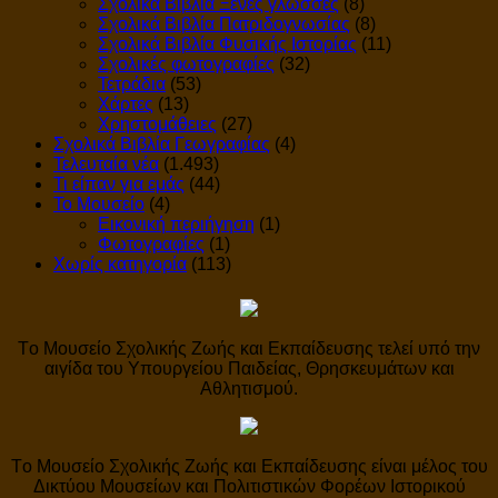
Σχολικά Βιβλία Ξένες γλώσσες
(8)
Σχολικά Βιβλία Πατριδογνωσίας
(8)
Σχολικά Βιβλία Φυσικής Ιστορίας
(11)
Σχολικές φωτογραφίες
(32)
Τετράδια
(53)
Χάρτες
(13)
Χρηστομάθειες
(27)
Σχολικά Βιβλία Γεωγραφίας
(4)
Τελευταία νέα
(1.493)
Τι είπαν για εμάς
(44)
Το Μουσείο
(4)
Εικονική περιήγηση
(1)
Φωτογραφίες
(1)
Χωρίς κατηγορία
(113)
Tο Μουσείο Σχολικής Ζωής και Εκπαίδευσης τελεί υπό την
αιγίδα του Υπουργείου Παιδείας, Θρησκευμάτων και
Αθλητισμού.
Tο Μουσείο Σχολικής Ζωής και Εκπαίδευσης είναι μέλος του
Δικτύου Μουσείων και Πολιτιστικών Φορέων Ιστορικού