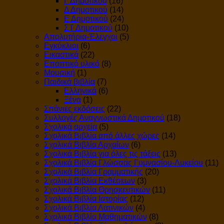
Γ Δημοτικού
(16)
Δ Δημοτικού
(14)
Ε Δημοτικού
(24)
ΣΤ Δημοτικού
(10)
Απολυτήρια-Έλεγχοι
(5)
Εγκύκλιοι
(6)
Εικαστικά
(22)
Εποπτικό υλικό
(8)
Μουσική
(1)
Παιδικά βιβλία
(7)
Ελληνικά
(6)
Ξένα
(1)
Σπάνιες εκδόσεις
(22)
Συλλογές Αναγνωστικά Δημοτικού
(18)
Σχολικά αρχεία
(5)
Σχολικά Βιβλία από άλλες χώρες
(14)
Σχολικά Βιβλία Αρχαίων
(6)
Σχολικά Βιβλία για όλες τις τάξεις
(13)
Σχολικά Βιβλία Γλώσσας Γυμνασίου-Λυκείου
(11)
Σχολικά Βιβλία Γραμματικής
(20)
Σχολικά Βιβλία Εκθέσεων
(3)
Σχολικά Βιβλία Θρησκευτικών
(11)
Σχολικά Βιβλία Ιστορίας
(12)
Σχολικά Βιβλία Λατινικών
(4)
Σχολικά Βιβλία Μαθηματικών
(8)