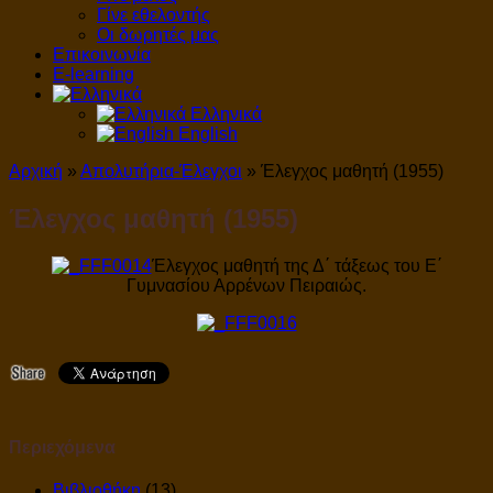
Γίνε εθελοντής
Οι δωρητές μας
Επικοινωνία
E-learning
Ελληνικά
English
Αρχική
»
Απολυτήρια-Έλεγχοι
»
Έλεγχος μαθητή (1955)
Έλεγχος μαθητή (1955)
Έλεγχος μαθητή της Δ΄ τάξεως του Ε΄
Γυμνασίου Αρρένων Πειραιώς.
Περιεχόμενα
Βιβλιοθήκη
(13)