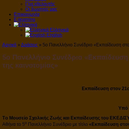
Γίνε εθελοντής
Οι δωρητές μας
Επικοινωνία
E-learning
Ελληνικά
English
Αρχική
»
Δράσεις
»
5ο Πανελλήνιο Συνέδριο «Εκπαίδευση στον 
5ο Πανελλήνιο Συνέδριο «Εκπαίδευση 
της καινοτομίας»
Εκπαίδευση στον 21
Υπό 
Tο
Μουσείο Σχολικής Ζωής και Εκπαίδευσης του ΕΚΕΔΙΣ
ο
Αθήνα το 5
Πανελλήνιο Συνέδριο με τίτλο
«
Εκπαίδευση στο