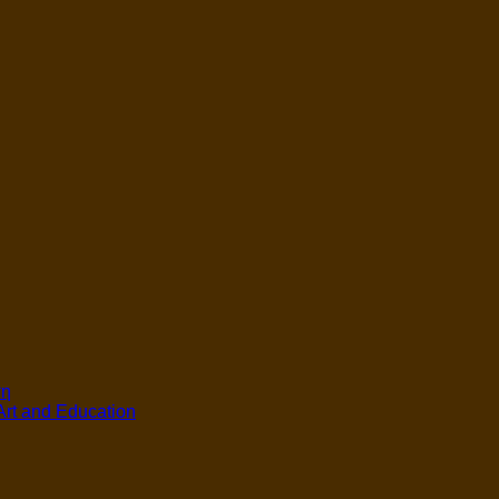
ση
 Αrt and Education