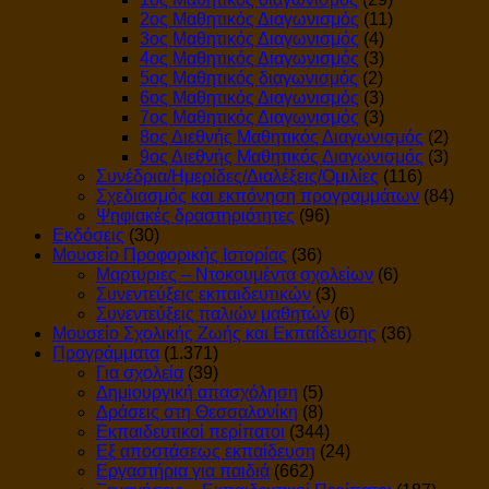
2ος Μαθητικός Διαγωνισμός
(11)
3ος Μαθητικός Διαγωνισμός
(4)
4ος Μαθητικός Διαγωνισμός
(3)
5ος Μαθητικός διαγωνισμός
(2)
6ος Μαθητικός Διαγωνισμός
(3)
7ος Μαθητικός Διαγωνισμός
(3)
8ος Διεθνής Μαθητικός Διαγωνισμός
(2)
9ος Διεθνής Μαθητικός Διαγωνισμός
(3)
Συνέδρια/Ημερίδες/Διαλέξεις/Ομιλίες
(116)
Σχεδιασμός και εκπόνηση προγραμμάτων
(84)
Ψηφιακές δραστηριότητες
(96)
Εκδόσεις
(30)
Μουσείο Προφορικής Ιστορίας
(36)
Μαρτυριες – Ντοκουμέντα σχολείων
(6)
Συνεντεύξεις εκπαιδευτικών
(3)
Συνεντεύξεις παλιών μαθητών
(6)
Μουσείο Σχολικής Ζωής και Εκπαίδευσης
(36)
Προγράμματα
(1.371)
Για σχολεία
(39)
Δημιουργική απασχόληση
(5)
Δράσεις στη Θεσσαλονίκη
(8)
Εκπαιδευτικοί περίπατοι
(344)
Εξ αποστάσεως εκπαίδευση
(24)
Εργαστήρια για παιδιά
(662)