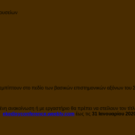
Μουσείων
υ εμπίπτουν στο πεδίο των βασικών επιστημονικών αξόνων του 
νη ανακοίνωση ή με εργαστήριο θα πρέπει να στείλουν τον τίτλ
α
ekedisyconference.weebly.com
έως τις
31 Ιανουαρίου 202