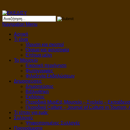
Navigation Menu
Αρχική
Τι είναι
Ίδρυση και σκοποί
Όραμα και φιλοσοφία
Επίτιμα μέλη
Το Μουσείο
Εικονική περιήγηση
Φωτογραφίες
Φιλοξενία Εκδηλώσεων
Δημοσιεύσεις
Δημοσιεύσεις
Βιβλιοθήκη
Εκδόσεις
Περιοδικό MusEd, Μουσείο – Σχολείο – Εκπαίδευ
Περιοδικό Culture – Journal of Culture in Tourism,
Τι είπαν για εμάς
Συλλογές
Ψηφιοποιημένες Συλλογές
Προγράμματα