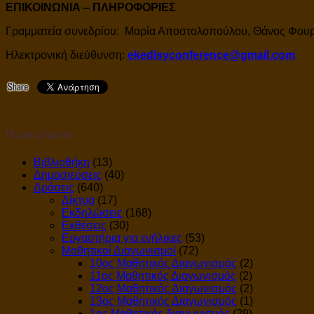
ΕΠΙΚΟΙΝΩΝΙΑ ‒ ΠΛΗΡΟΦΟΡΙΕΣ
Γραμματεία συνεδρίου: Μαρία Αποστολοπούλου, Θάνος Φου
Ηλεκτρονική διεύθυνση:
ekedisyconference@gmail.com
Περιεχόμενα
Βιβλιοθήκη
(13)
Δημοσιεύσεις
(40)
Δράσεις
(640)
Δίκτυα
(17)
Εκδηλώσεις
(168)
Εκθέσεις
(30)
Εργαστήρια για ενήλικες
(53)
Μαθητικοί Διαγωνισμοί
(72)
10ος Μαθητικός Διαγωνισμός
(2)
11ος Μαθητικός Διαγωνισμός
(2)
12ος Μαθητικός Διαγωνισμός
(2)
13ος Μαθητικός Διαγωνισμός
(1)
1ος Μαθητικός διαγωνισμός
(29)