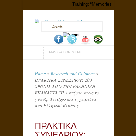
Training: “Memories that Shape P
NAVIGATION MENU
Home
»
Research and Columns
»
ΠΡΑΚΤΙΚΑ ΣΥΝΕΔΡΙΟΥ: 200
ΧΡΟΝΙΑ ΑΠΟ ΤΗΝ ΕΛΛΗΝΙΚΗ
ΕΠΑΝΑΣΤΑΣΗ Αναζητώντας τη
γνώση: Τα σχολικά εγχειρίδια
στο Ελληνικό Κράτος
ΠΡΑΚΤΙΚΑ
ΣΥΝΕΔΡΙΟΥ: