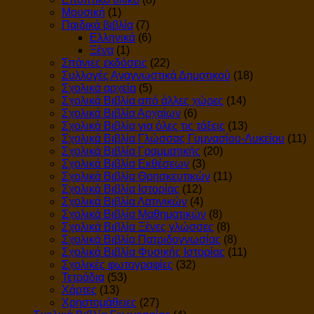
Μουσική
(1)
Παιδικά βιβλία
(7)
Ελληνικά
(6)
Ξένα
(1)
Σπάνιες εκδόσεις
(22)
Συλλογές Αναγνωστικά Δημοτικού
(18)
Σχολικά αρχεία
(5)
Σχολικά Βιβλία από άλλες χώρες
(14)
Σχολικά Βιβλία Αρχαίων
(6)
Σχολικά Βιβλία για όλες τις τάξεις
(13)
Σχολικά Βιβλία Γλώσσας Γυμνασίου-Λυκείου
(11)
Σχολικά Βιβλία Γραμματικής
(20)
Σχολικά Βιβλία Εκθέσεων
(3)
Σχολικά Βιβλία Θρησκευτικών
(11)
Σχολικά Βιβλία Ιστορίας
(12)
Σχολικά Βιβλία Λατινικών
(4)
Σχολικά Βιβλία Μαθηματικών
(8)
Σχολικά Βιβλία Ξένες γλώσσες
(8)
Σχολικά Βιβλία Πατριδογνωσίας
(8)
Σχολικά Βιβλία Φυσικής Ιστορίας
(11)
Σχολικές φωτογραφίες
(32)
Τετράδια
(53)
Χάρτες
(13)
Χρηστομάθειες
(27)