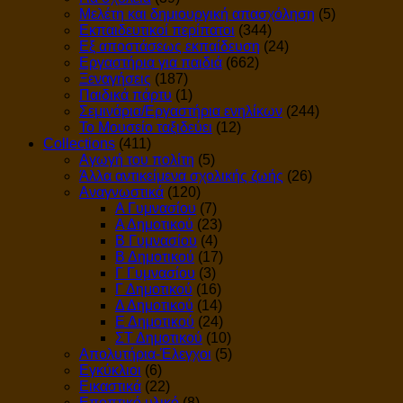
Μελέτη και δημιουργική απασχόληση
(5)
Εκπαιδευτικοί περίπατοι
(344)
Εξ αποστάσεως εκπαίδευση
(24)
Εργαστήρια για παιδιά
(662)
Ξεναγήσεις
(187)
Παιδικά πάρτυ
(1)
Σεμινάρια/Εργαστήρια ενηλίκων
(244)
Το Μουσείο ταξιδεύει
(12)
Collections
(411)
Αγωγή του πολίτη
(5)
Άλλα αντικείμενα σχολικής ζωής
(26)
Αναγνωστικά
(120)
Α Γυμνασίου
(7)
Α Δημοτικού
(23)
Β Γυμνασίου
(4)
Β Δημοτικού
(17)
Γ Γυμνασίου
(3)
Γ Δημοτικού
(16)
Δ Δημοτικού
(14)
Ε Δημοτικού
(24)
ΣΤ Δημοτικού
(10)
Απολυτήρια-Έλεγχοι
(5)
Εγκύκλιοι
(6)
Εικαστικά
(22)
Εποπτικό υλικό
(8)