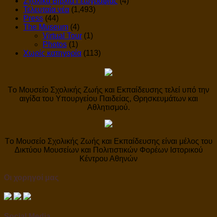
Σχολικά Βιβλία Γεωγραφίας
(4)
Τελευταία νέα
(1,493)
Press
(44)
The Museum
(4)
Virtual Tour
(1)
Photos
(1)
Χωρίς κατηγορία
(113)
Tο Μουσείο Σχολικής Ζωής και Εκπαίδευσης τελεί υπό την
αιγίδα του Υπουργείου Παιδείας, Θρησκευμάτων και
Αθλητισμού.
Tο Μουσείο Σχολικής Ζωής και Εκπαίδευσης είναι μέλος του
Δικτύου Μουσείων και Πολιτιστικών Φορέων Ιστορικού
Κέντρου Αθηνών
Οι χορηγοί μας
Social Media