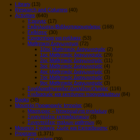
Library
(13)
Research and Columns
(40)
Activities
(640)
Έρευνες
(17)
Εκδηλώσεις/Βιβλιοπαρουσιάσεις
(168)
Εκθέσεις
(30)
Εργαστήρια για ενήλικες
(53)
Μαθητικοί Διαγωνισμοί
(72)
10ος Μαθητικός Διαγωνισμός
(2)
1ος Μαθητικός διαγωνισμός
(29)
2ος Μαθητικός Διαγωνισμός
(11)
3ος Μαθητικός Διαγωνισμός
(4)
4ος Μαθητικός Διαγωνισμός
(3)
7ος Μαθητικός Διαγωνισμός
(3)
9ος Μαθητικός Διαγωνισμός
(3)
Συνέδρια/Ημερίδες/Διαλέξεις/Ομιλίες
(116)
Σχεδιασμός και εκπόνηση προγραμμάτων
(84)
Books
(30)
Μουσείο Προφορικής Ιστορίας
(36)
Μαρτυριες – Ντοκουμέντα σχολείων
(6)
Συνεντεύξεις εκπαιδευτικών
(3)
Συνεντεύξεις παλιών μαθητών
(6)
Μουσείο Σχολικής Ζωής και Εκπαίδευσης
(36)
Programs
(1,371)
Για σχολεία
(39)