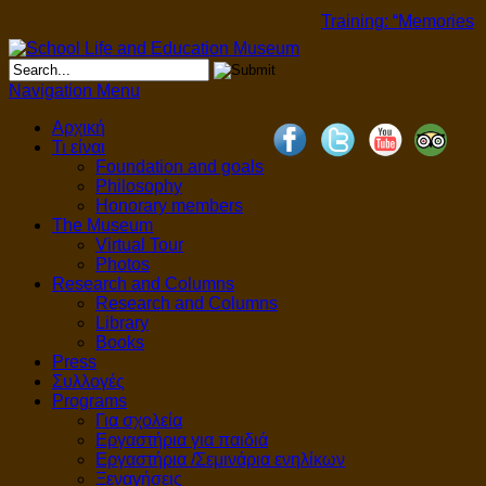
Training: “Memories th
Navigation Menu
Αρχική
Τι είναι
Foundation and goals
Philosophy
Honorary members
The Museum
Virtual Tour
Photos
Research and Columns
Research and Columns
Library
Books
Press
Συλλογές
Programs
Για σχολεία
Εργαστήρια για παιδιά
Εργαστήρια /Σεμινάρια ενηλίκων
Ξεναγήσεις