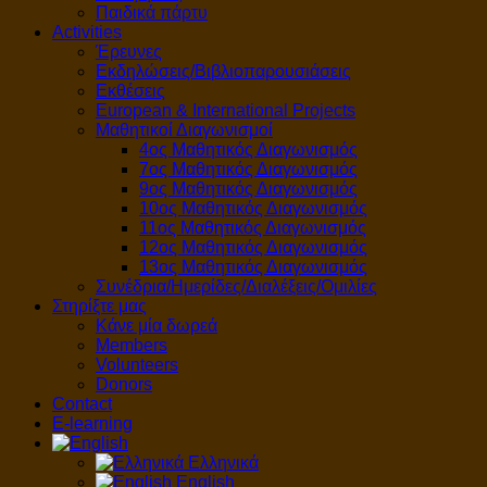
Παιδικά πάρτυ
Activities
Έρευνες
Εκδηλώσεις/Βιβλιοπαρουσιάσεις
Εκθέσεις
European & International Projects
Μαθητικοί Διαγωνισμοί
4ος Μαθητικός Διαγωνισμός
7ος Μαθητικός Διαγωνισμός
9ος Μαθητικός Διαγωνισμός
10ος Μαθητικός Διαγωνισμός
11ος Μαθητικός Διαγωνισμός
12ος Μαθητικός Διαγωνισμός
13ος Μαθητικός Διαγωνισμός
Συνέδρια/Ημερίδες/Διαλέξεις/Ομιλίες
Στηρίξτε μας
Κάνε μία δωρεά
Members
Volunteers
Donors
Contact
E-learning
Ελληνικά
English