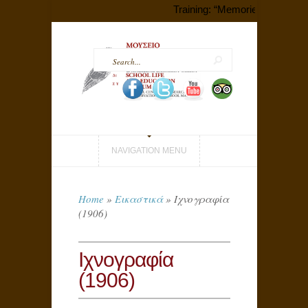
Training: “Memories that Shape
NAVIGATION MENU
Home
»
Εικαστικά
»
Ιχνογραφία
(1906)
Ιχνογραφία
(1906)