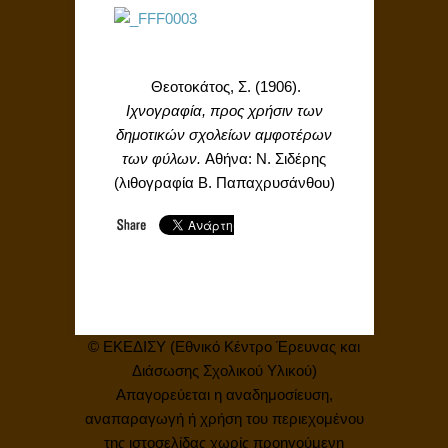
Θεοτοκάτος, Σ. (1906).
Ιχνογραφία, προς χρήσιν των
δημοτικών σχολείων αμφοτέρων
των φύλων.
Αθήνα: Ν. Σιδέρης
(λιθογραφία Β. Παπαχρυσάνθου)
© ΕΚΕΔΙΣΥ (Εθνικό Κέντρο Έρευνας και
Διάσωσης Σχολικού Υλικού)
Απαγορεύεται η αναδημοσίευση,
αναπαραγωγή ή χρήση του περιεχομένου
της ιστοσελίδας χωρίς προηγούμενη