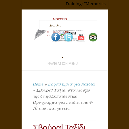
Training: “Memories that Shape P
NAVIGATION MENU
Home
»
Εργαστήρια για παιδιά
»
Σβούρα! Ταξίδι στον κόσμο
της δίνης!Εκπαιδευτικό
Πρόγραμμα για παιδιά από 4-
10 ετών και γονείς.
Σβούρα! Ταξίδι