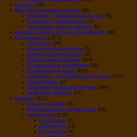
Εκδόσεις
(30)
Μουσείο Προφορικής Ιστορίας
(36)
Μαρτυριες – Ντοκουμέντα σχολείων
(6)
Συνεντεύξεις εκπαιδευτικών
(3)
Συνεντεύξεις παλιών μαθητών
(6)
Μουσείο Σχολικής Ζωής και Εκπαίδευσης
(36)
Προγράμματα
(1.371)
Για σχολεία
(39)
Δημιουργική απασχόληση
(5)
Δράσεις στη Θεσσαλονίκη
(8)
Εκπαιδευτικοί περίπατοι
(344)
Εξ αποστάσεως εκπαίδευση
(24)
Εργαστήρια για παιδιά
(662)
Ξεναγήσεις – Εκπαιδευτικοί Περίπατοι
(187)
Παιδικά πάρτυ
(1)
Σεμινάρια/Εργαστήρια ενηλίκων
(244)
Το Μουσείο ταξιδεύει
(12)
Συλλογές
(411)
Αγωγή του πολίτη
(5)
Άλλα αντικείμενα σχολικής ζωής
(26)
Αναγνωστικά
(120)
Α Γυμνασίου
(7)
Α Δημοτικού
(23)
Β Γυμνασίου
(4)
Β Δημοτικού
(17)