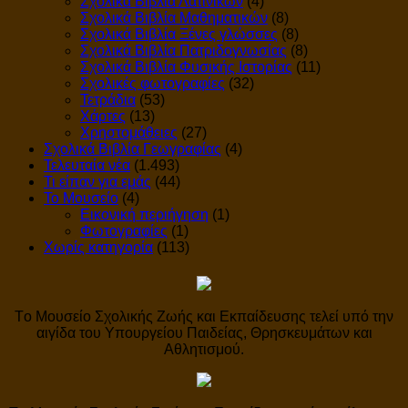
Σχολικά Βιβλία Λατινικών
(4)
Σχολικά Βιβλία Μαθηματικών
(8)
Σχολικά Βιβλία Ξένες γλώσσες
(8)
Σχολικά Βιβλία Πατριδογνωσίας
(8)
Σχολικά Βιβλία Φυσικής Ιστορίας
(11)
Σχολικές φωτογραφίες
(32)
Τετράδια
(53)
Χάρτες
(13)
Χρηστομάθειες
(27)
Σχολικά Βιβλία Γεωγραφίας
(4)
Τελευταία νέα
(1.493)
Τι είπαν για εμάς
(44)
Το Μουσείο
(4)
Εικονική περιήγηση
(1)
Φωτογραφίες
(1)
Χωρίς κατηγορία
(113)
Tο Μουσείο Σχολικής Ζωής και Εκπαίδευσης τελεί υπό την
αιγίδα του Υπουργείου Παιδείας, Θρησκευμάτων και
Αθλητισμού.