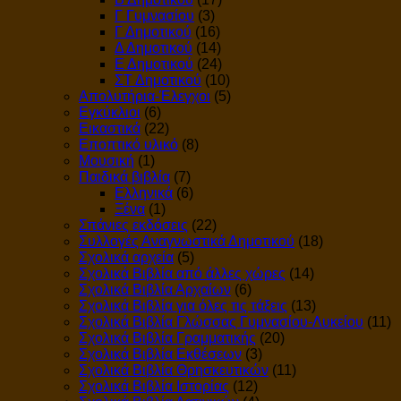
Γ Γυμνασίου
(3)
Γ Δημοτικού
(16)
Δ Δημοτικού
(14)
Ε Δημοτικού
(24)
ΣΤ Δημοτικού
(10)
Απολυτήρια-Έλεγχοι
(5)
Εγκύκλιοι
(6)
Εικαστικά
(22)
Εποπτικό υλικό
(8)
Μουσική
(1)
Παιδικά βιβλία
(7)
Ελληνικά
(6)
Ξένα
(1)
Σπάνιες εκδόσεις
(22)
Συλλογές Αναγνωστικά Δημοτικού
(18)
Σχολικά αρχεία
(5)
Σχολικά Βιβλία από άλλες χώρες
(14)
Σχολικά Βιβλία Αρχαίων
(6)
Σχολικά Βιβλία για όλες τις τάξεις
(13)
Σχολικά Βιβλία Γλώσσας Γυμνασίου-Λυκείου
(11)
Σχολικά Βιβλία Γραμματικής
(20)
Σχολικά Βιβλία Εκθέσεων
(3)
Σχολικά Βιβλία Θρησκευτικών
(11)
Σχολικά Βιβλία Ιστορίας
(12)