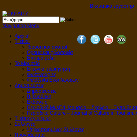
Βιωματικά εργαστήρια
Navigation Menu
Αρχική
Τι είναι
Ίδρυση και σκοποί
Όραμα και φιλοσοφία
Επίτιμα μέλη
Το Μουσείο
Εικονική περιήγηση
Φωτογραφίες
Φιλοξενία Εκδηλώσεων
Δημοσιεύσεις
Δημοσιεύσεις
Βιβλιοθήκη
Εκδόσεις
Περιοδικό MusEd, Μουσείο – Σχολείο – Εκπαίδευ
Περιοδικό Culture – Journal of Culture in Tourism,
Τι είπαν για εμάς
Συλλογές
Ψηφιοποιημένες Συλλογές
Προγράμματα