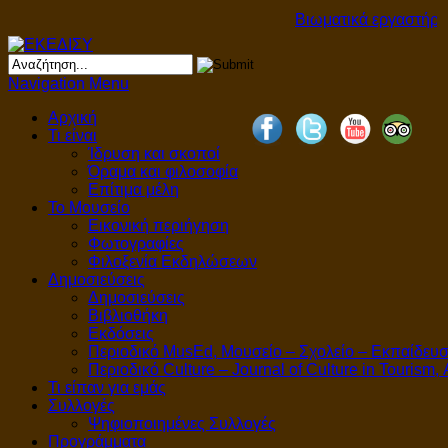
Βιωματικά εργαστήρια
Navigation Menu
Αρχική
Τι είναι
Ίδρυση και σκοποί
Όραμα και φιλοσοφία
Επίτιμα μέλη
Το Μουσείο
Εικονική περιήγηση
Φωτογραφίες
Φιλοξενία Εκδηλώσεων
Δημοσιεύσεις
Δημοσιεύσεις
Βιβλιοθήκη
Εκδόσεις
Περιοδικό MusEd, Μουσείο – Σχολείο – Εκπαίδευ
Περιοδικό Culture – Journal of Culture in Tourism,
Τι είπαν για εμάς
Συλλογές
Ψηφιοποιημένες Συλλογές
Προγράμματα