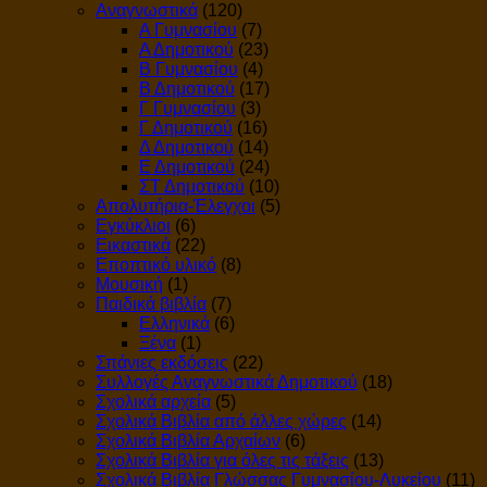
Αναγνωστικά
(120)
Α Γυμνασίου
(7)
Α Δημοτικού
(23)
Β Γυμνασίου
(4)
Β Δημοτικού
(17)
Γ Γυμνασίου
(3)
Γ Δημοτικού
(16)
Δ Δημοτικού
(14)
Ε Δημοτικού
(24)
ΣΤ Δημοτικού
(10)
Απολυτήρια-Έλεγχοι
(5)
Εγκύκλιοι
(6)
Εικαστικά
(22)
Εποπτικό υλικό
(8)
Μουσική
(1)
Παιδικά βιβλία
(7)
Ελληνικά
(6)
Ξένα
(1)
Σπάνιες εκδόσεις
(22)
Συλλογές Αναγνωστικά Δημοτικού
(18)
Σχολικά αρχεία
(5)
Σχολικά Βιβλία από άλλες χώρες
(14)
Σχολικά Βιβλία Αρχαίων
(6)
Σχολικά Βιβλία για όλες τις τάξεις
(13)
Σχολικά Βιβλία Γλώσσας Γυμνασίου-Λυκείου
(11)