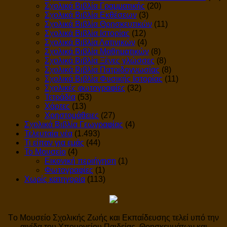
Σχολικά Βιβλία Γραμματικής
(20)
Σχολικά Βιβλία Εκθέσεων
(3)
Σχολικά Βιβλία Θρησκευτικών
(11)
Σχολικά Βιβλία Ιστορίας
(12)
Σχολικά Βιβλία Λατινικών
(4)
Σχολικά Βιβλία Μαθηματικών
(8)
Σχολικά Βιβλία Ξένες γλώσσες
(8)
Σχολικά Βιβλία Πατριδογνωσίας
(8)
Σχολικά Βιβλία Φυσικής Ιστορίας
(11)
Σχολικές φωτογραφίες
(32)
Τετράδια
(53)
Χάρτες
(13)
Χρηστομάθειες
(27)
Σχολικά Βιβλία Γεωγραφίας
(4)
Τελευταία νέα
(1.493)
Τι είπαν για εμάς
(44)
Το Μουσείο
(4)
Εικονική περιήγηση
(1)
Φωτογραφίες
(1)
Χωρίς κατηγορία
(113)
Tο Μουσείο Σχολικής Ζωής και Εκπαίδευσης τελεί υπό την
αιγίδα του Υπουργείου Παιδείας, Θρησκευμάτων και