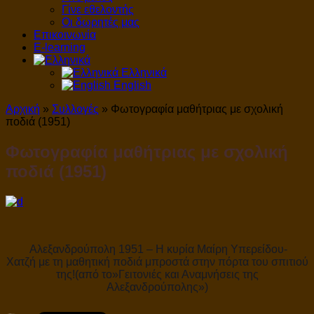
Γίνε εθελοντής
Οι δωρητές μας
Επικοινωνία
E-learning
Ελληνικά
English
Αρχική
»
Συλλογές
»
Φωτογραφία μαθήτριας με σχολική
ποδιά (1951)
Φωτογραφία μαθήτριας με σχολική
ποδιά (1951)
Αλεξανδρούπολη 1951 – Η κυρία Μαίρη Υπερείδου-
Χατζή με τη μαθητική ποδιά μπροστά στην πόρτα του σπιτιού
της!(από το»Γειτονιές και Αναμνήσεις της
Αλεξανδρούπολης»)