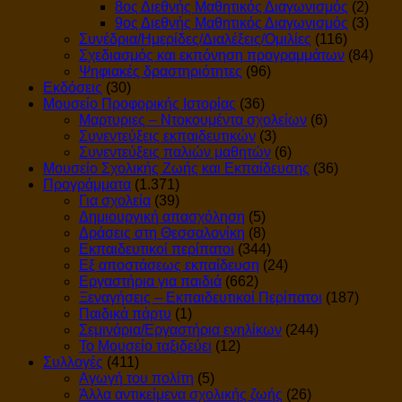
8ος Διεθνής Μαθητικός Διαγωνισμός
(2)
9ος Διεθνής Μαθητικός Διαγωνισμός
(3)
Συνέδρια/Ημερίδες/Διαλέξεις/Ομιλίες
(116)
Σχεδιασμός και εκπόνηση προγραμμάτων
(84)
Ψηφιακές δραστηριότητες
(96)
Εκδόσεις
(30)
Μουσείο Προφορικής Ιστορίας
(36)
Μαρτυριες – Ντοκουμέντα σχολείων
(6)
Συνεντεύξεις εκπαιδευτικών
(3)
Συνεντεύξεις παλιών μαθητών
(6)
Μουσείο Σχολικής Ζωής και Εκπαίδευσης
(36)
Προγράμματα
(1.371)
Για σχολεία
(39)
Δημιουργική απασχόληση
(5)
Δράσεις στη Θεσσαλονίκη
(8)
Εκπαιδευτικοί περίπατοι
(344)
Εξ αποστάσεως εκπαίδευση
(24)
Εργαστήρια για παιδιά
(662)
Ξεναγήσεις – Εκπαιδευτικοί Περίπατοι
(187)
Παιδικά πάρτυ
(1)
Σεμινάρια/Εργαστήρια ενηλίκων
(244)
Το Μουσείο ταξιδεύει
(12)
Συλλογές
(411)
Αγωγή του πολίτη
(5)
Άλλα αντικείμενα σχολικής ζωής
(26)