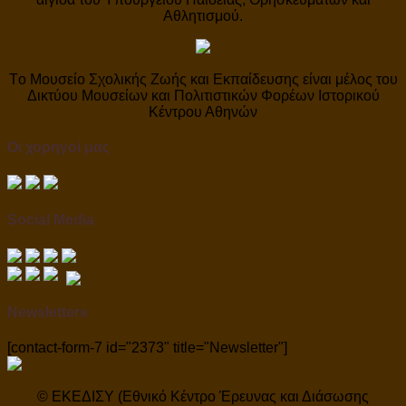
Αθλητισμού.
Tο Μουσείο Σχολικής Ζωής και Εκπαίδευσης είναι μέλος του
Δικτύου Μουσείων και Πολιτιστικών Φορέων Ιστορικού
Κέντρου Αθηνών
Οι χορηγοί μας
Social Media
Newsletters
[contact-form-7 id="2373" title="Newsletter"]
© ΕΚΕΔΙΣΥ (Εθνικό Κέντρο Έρευνας και Διάσωσης