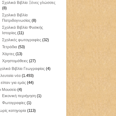
Σχολικά Βιβλία Ξένες γλώσσες
(8)
Σχολικά Βιβλία
Πατριδογνωσίας
(8)
Σχολικά Βιβλία Φυσικής
Ιστορίας
(11)
Σχολικές φωτογραφίες
(32)
Τετράδια
(53)
Χάρτες
(13)
Χρηστομάθειες
(27)
χολικά Βιβλία Γεωγραφίας
(4)
ελευταία νέα
(1.493)
ι είπαν για εμάς
(44)
ο Μουσείο
(4)
Εικονική περιήγηση
(1)
Φωτογραφίες
(1)
ωρίς κατηγορία
(113)