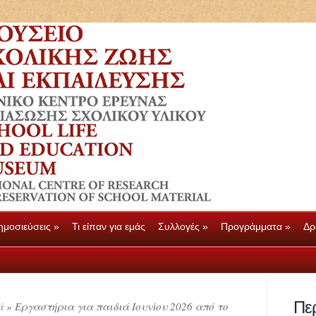
ημοσιεύσεις
»
Τι είπαν για εμάς
Συλλογές
»
Προγράμματα
»
Δρ
ημοσιεύσεις
»
Τι είπαν για εμάς
Συλλογές
»
Προγράμματα
»
Δρ
Πε
ά
»
Εργαστήρια για παιδιά Ιουνίου 2026 από το