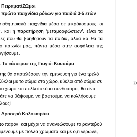
ΠειραματίΖΩμαι
 πρώτα παιχνίδια ρόλων για παιδιά 3-5 ετών
αισθητηριακά παιχνίδια μέσα σε μικρόκοσμους, οι
ά, και η παρατήρηση ‘μεταμορφώσεων’, είναι τα
ικές που θα βοηθήσουν τα παιδιά, αλλά και θα τα
 παιχνίδι μας, πάντα μέσα στην ασφάλεια της
ργήσουμε.
5: Το «άπειρο» της Γιαγιόι Κουσάμα
ς της θα αποτελέσουν την έμπνευση για ένα τρελό
Κύκλοι με το σώμα στο χώρο, κύκλοι από σώμα σε
Σ
το χώρο και πολλοί ακόμα συνδυασμοί, θα είναι
Ελάτε να βάψουμε, να βαφτούμε, να κολλήσουμε
λους!
:
Δροσερό Καλοκαιράκι
το παρόν, και μέχρι να ανανεώσουμε το ραντεβού
ιμένουμε με πολλά χρώματα και με ό,τι λερώνει,