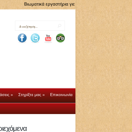
Βιωματικά εργαστήρια για παιδιά στα πλαίσια των Ευρωπα
άσεις
»
Στηρίξτε μας
»
Επικοινωνία
άσεις
»
Στηρίξτε μας
»
Επικοινωνία
ριεχόμενα