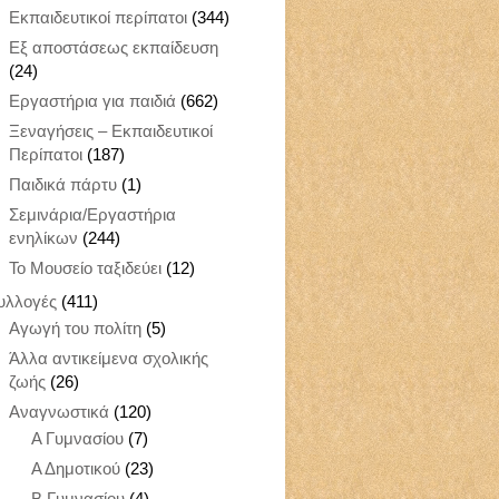
Εκπαιδευτικοί περίπατοι
(344)
Εξ αποστάσεως εκπαίδευση
(24)
Εργαστήρια για παιδιά
(662)
Ξεναγήσεις – Εκπαιδευτικοί
Περίπατοι
(187)
Παιδικά πάρτυ
(1)
Σεμινάρια/Εργαστήρια
ενηλίκων
(244)
Το Μουσείο ταξιδεύει
(12)
υλλογές
(411)
Αγωγή του πολίτη
(5)
Άλλα αντικείμενα σχολικής
ζωής
(26)
Αναγνωστικά
(120)
Α Γυμνασίου
(7)
Α Δημοτικού
(23)
Β Γυμνασίου
(4)