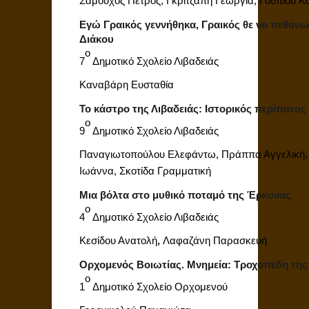
Σαμούχος Πέτρος, Γκριτζάπη Γεωργία, Γούπιου Κ
Εγώ Γραικός γεννήθηκα, Γραικός θε να πεθάν
Διάκου
ο
7
Δημοτικό Σχολείο Λιβαδειάς
Καναβάρη Ευσταθία
Το κάστρο της Λιβαδειάς: Ιστορικός περίπατος
ο
9
Δημοτικό Σχολείο Λιβαδειάς
Παναγιωτοπούλου Ελεφάντω, Πράππα Αγγελική, 
Ιωάννα, Σκοτίδα Γραμματική
Μια βόλτα στο μυθικό ποταμό της Έρκυνας
ο
4
Δημοτικό Σχολείο Λιβαδειάς
Κεσίδου Ανατολή
,
Λαφαζάνη Παρασκευή
Ορχομενός Βοιωτίας. Μνημεία: Τροχοπέδη της
ο
1
Δημοτικό Σχολείο Ορχομενού