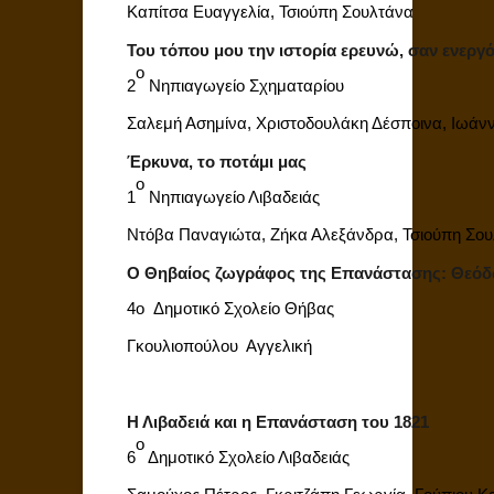
Καπίτσα Ευαγγελία, Τσιούπη Σουλτάνα
Του τόπου μου την ιστορία ερευνώ, σαν ενεργό
ο
2
Νηπιαγωγείο Σχηματαρίου
Σαλεμή Ασημίνα, Χριστοδουλάκη Δέσποινα, Ιωάν
Έρκυνα, το ποτάμι μας
ο
1
Νηπιαγωγείο Λιβαδειάς
Ντόβα Παναγιώτα, Ζήκα Αλεξάνδρα, Τσιούπη Σου
Ο Θηβαίος ζωγράφος της Επανάστασης: Θεό
4ο Δημοτικό Σχολείο Θήβας
Γκουλιοπούλου Αγγελική
Η Λιβαδειά και η Επανάσταση του 1821
ο
6
Δημοτικό Σχολείο Λιβαδειάς