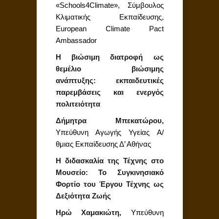
«Schools4Climate», Σύμβουλος
Κλιματικής Εκπαίδευσης,
Εuropean Climate Pact
Ambassador
Η βιώσιμη διατροφή ως
θεμέλιο βιώσιμης
ανάπτυξης:
εκπαιδευτικές
παρεμβάσεις και ενεργός
πολιτειότητα
Δήμητρα Μπεκατώρου,
Υπεύθυνη Αγωγής Υγείας Α/
θμιας Εκπαίδευσης Δ’ Αθήνας
Η διδασκαλία της Τέχνης στο
Μουσείο: Το Συγκινησιακό
Φορτίο του Έργου Τέχνης ως
Δεξιότητα Ζωής
Ηρώ Χαμακιώτη,
Υπεύθυνη