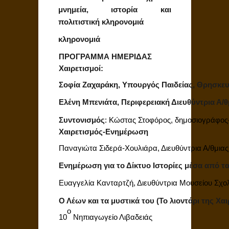
μνημεία, ιστορία και
πολιτιστική κληρονομιά
κληρονομιά
ΠΡΟΓΡΑΜΜΑ ΗΜΕΡΙΔΑΣ
Χαιρετισμοί:
Σοφία Ζαχαράκη, Υπουργός Παιδείας, Θρησκευ
Ελένη Μπενιάτα, Περιφερειακή Διευθύντρια Α/
Συντονισμός
: Κώστας Στοφόρος, δημοσιογράφο
Χαιρετισμός-Ενημέρωση
Παναγιώτα Σιδερά-Χουλιάρα, Διευθύντρια Α/θμιας
Ενημέρωση για το Δίκτυο Ιστορίες μέσα από τα
Ευαγγελία Κανταρτζή, Διευθύντρια Μουσείου Σχο
Ο Λέων και τα μυστικά του (Το λιοντάρι της Χα
ο
10
Νηπιαγωγείο Λιβαδειάς