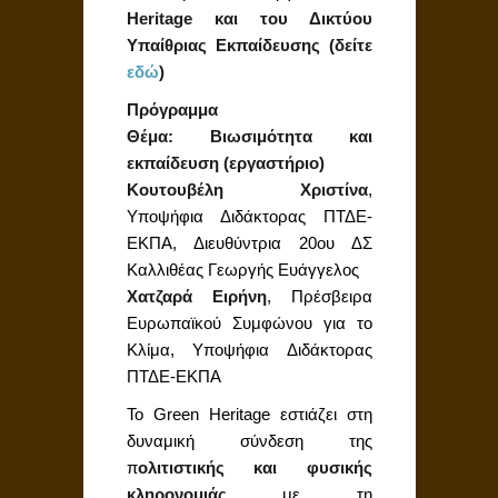
Heritage και του Δικτύου
Υπαίθριας Εκπαίδευσης (δείτε
εδώ
)
Πρόγραμμα
Θέμα:
Βιωσιμότητα και
εκπαίδευση (εργαστήριο)
Κουτουβέλη Χριστίνα
,
Υποψήφια Διδάκτορας ΠΤΔΕ-
ΕΚΠΑ, Διευθύντρια 20ου ΔΣ
Καλλιθέας Γεωργής Ευάγγελος
Χατζαρά Ειρήνη
, Πρέσβειρα
Ευρωπαϊκού Συμφώνου για το
Κλίμα, Υποψήφια Διδάκτορας
ΠΤΔΕ-ΕΚΠΑ
Το Green Heritage εστιάζει στη
δυναμική σύνδεση της
π
ολιτιστικής και φυσικής
κληρονομιάς
με τη