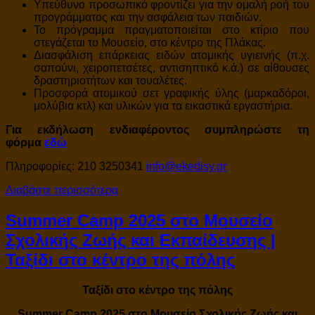
Υπεύθυνο προσωπικό φροντίζει για την ομαλή ροή του
προγράμματος και την ασφάλεια των παιδιών.
Το πρόγραμμα πραγματοποιείται στο κτίριο που
στεγάζεται το Μουσείο, στο κέντρο της Πλάκας.
Διασφάλιση επάρκειας ειδών ατομικής υγιεινής (π.χ.
σαπούνι, χειροπετσέτες, αντισηπτικό κ.ά.) σε αίθουσες
δραστηριοτήτων και τουαλέτες.
Προσφορά ατομικού σετ γραφικής ύλης (μαρκαδόροι,
μολύβια κτλ) και υλικών για τα εικαστικά εργαστήρια.
Για εκδήλωση ενδιαφέροντος συμπληρώστε τη
φόρμα
εδώ
Πληροφορίες: 210 3250341
info@ekedisy.gr
Διαβάστε περισσότερα
Summer Camp 2025 στο Μουσείο
Σχολικής Ζωής και Εκπαίδευσης |
Ταξίδι στο κέντρο της πόλης
Ταξίδι στο κέντρο της πόλης
Summer Camp 2025 στο Μουσείο Σχολικής Ζωής και