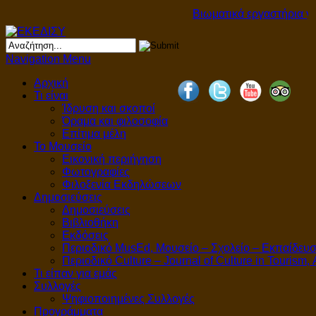
Βιωματικά εργαστήρια για 
Navigation Menu
Αρχική
Τι είναι
Ίδρυση και σκοποί
Όραμα και φιλοσοφία
Επίτιμα μέλη
Το Μουσείο
Εικονική περιήγηση
Φωτογραφίες
Φιλοξενία Εκδηλώσεων
Δημοσιεύσεις
Δημοσιεύσεις
Βιβλιοθήκη
Εκδόσεις
Περιοδικό MusEd, Μουσείο – Σχολείο – Εκπαίδευ
Περιοδικό Culture – Journal of Culture in Tourism,
Τι είπαν για εμάς
Συλλογές
Ψηφιοποιημένες Συλλογές
Προγράμματα