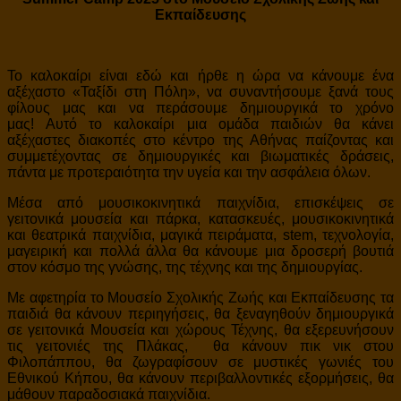
Εκπαίδευσης
Το καλοκαίρι είναι εδώ και ήρθε η ώρα να κάνουμε ένα
αξέχαστο «Ταξίδι στη Πόλη», να συναντήσουμε ξανά τους
φίλους μας και να περάσουμε δημιουργικά το χρόνο
μας! Αυτό το καλοκαίρι μια ομάδα παιδιών θα κάνει
αξέχαστες διακοπές στο κέντρο της Αθήνας παίζοντας και
συμμετέχοντας σε δημιουργικές και βιωματικές δράσεις,
πάντα με προτεραιότητα την υγεία και την ασφάλεια όλων.
Μέσα από μουσικοκινητικά παιχνίδια, επισκέψεις σε
γειτονικά μουσεία και πάρκα, κατασκευές, μουσικοκινητικά
και θεατρικά παιχνίδια, μαγικά πειράματα, stem, τεχνολογία,
μαγειρική και πολλά άλλα θα κάνουμε μια δροσερή βουτιά
στον κόσμο της γνώσης, της τέχνης και της δημιουργίας.
Με αφετηρία το Μουσείο Σχολικής Ζωής και Εκπαίδευσης τα
παιδιά θα κάνουν περιηγήσεις, θα ξεναγηθούν δημιουργικά
σε γειτονικά Μουσεία και χώρους Τέχνης, θα εξερευνήσουν
τις γειτονιές της Πλάκας, θα κάνουν πικ νικ στου
Φιλοπάππου, θα ζωγραφίσουν σε μυστικές γωνιές του
Εθνικού Κήπου, θα κάνουν περιβαλλοντικές εξορμήσεις, θα
μάθουν παραδοσιακά παιχνίδια.