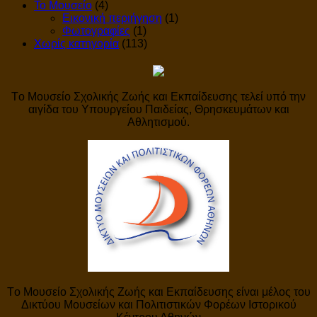
Το Μουσείο
(4)
Εικονική περιήγηση
(1)
Φωτογραφίες
(1)
Χωρίς κατηγορία
(113)
Tο Μουσείο Σχολικής Ζωής και Εκπαίδευσης τελεί υπό την
αιγίδα του Υπουργείου Παιδείας, Θρησκευμάτων και
Αθλητισμού.
Tο Μουσείο Σχολικής Ζωής και Εκπαίδευσης είναι μέλος του
Δικτύου Μουσείων και Πολιτιστικών Φορέων Ιστορικού