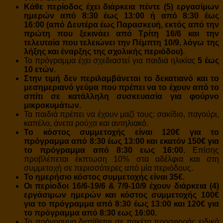
Κάθε περίοδος έχει διάρκεια πέντε (5) εργασίμων
ημερών από 8:30 έως 13:00 ή από 8:30 έως
16:00 (από Δευτέρα έως Παρασκευή, εκτός από την
πρώτη που ξεκινάει από Τρίτη 16/6 και την
τελευταία που τελειώνει την Πέμπτη 10/9, λόγω της
λήξης και έναρξης της σχολικής περιόδου).
Το πρόγραμμα έχει σχεδιαστεί για παιδιά ηλικίας
5 έως
10 ετών.
Στην τιμή δεν περιλαμβάνεται το δεκατιανό και το
μεσημεριανό γεύμα που πρέπει να το έχουν από το
σπίτι σε κατάλληλη συσκευασία για φούρνο
μικροκυμάτων.
Τα παιδιά πρέπει να έχουν μαζί τους: σακίδιο, παγούρι,
καπέλο, άνετα ρούχα και αντηλιακό.
Το κόστος συμμετοχής είναι 120€ για το
πρόγραμμα από 8:30 έως 13:00 και εκατόν 150€ για
το πρόγραμμα από 8:30 εως 16:00.
Επίσης
προβλέπεται έκπτωση 10% στα αδέλφια και στη
συμμετοχή σε περισσότερες από μία περιόδους.
Το ημερήσιο κόστος συμμετοχής είναι
35€.
Οι περίοδοι 16/6-19/6 & 7/9-10/9 έχουν διάρκεια (4)
εργάσιμων ημερών και κόστος συμμετοχής
100€
για το πρόγραμμα από 8:30 έως 13:00 και 120€ για
το πρόγραμμα από 8:30 εως 16:00.
Το πρόγραμμα διατίθεται σε πακέτα προσφοράς ειδικά