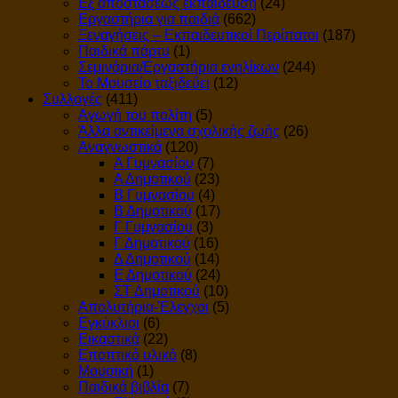
Εξ αποστάσεως εκπαίδευση
(24)
Εργαστήρια για παιδιά
(662)
Ξεναγήσεις – Εκπαιδευτικοί Περίπατοι
(187)
Παιδικά πάρτυ
(1)
Σεμινάρια/Εργαστήρια ενηλίκων
(244)
Το Μουσείο ταξιδεύει
(12)
Συλλογές
(411)
Αγωγή του πολίτη
(5)
Άλλα αντικείμενα σχολικής ζωής
(26)
Αναγνωστικά
(120)
Α Γυμνασίου
(7)
Α Δημοτικού
(23)
Β Γυμνασίου
(4)
Β Δημοτικού
(17)
Γ Γυμνασίου
(3)
Γ Δημοτικού
(16)
Δ Δημοτικού
(14)
Ε Δημοτικού
(24)
ΣΤ Δημοτικού
(10)
Απολυτήρια-Έλεγχοι
(5)
Εγκύκλιοι
(6)
Εικαστικά
(22)
Εποπτικό υλικό
(8)
Μουσική
(1)
Παιδικά βιβλία
(7)