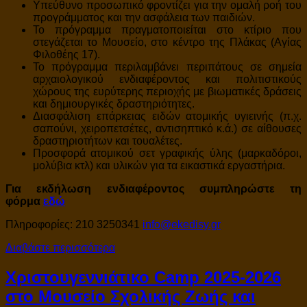
Υπεύθυνο προσωπικό φροντίζει για την ομαλή ροή του
προγράμματος και την ασφάλεια των παιδιών.
Το πρόγραμμα πραγματοποιείται στο κτίριο που
στεγάζεται το Mουσείο, στο κέντρο της Πλάκας (Αγίας
Φιλοθέης 17).
Το πρόγραμμα περιλαμβάνει περιπάτους σε σημεία
αρχαιολογικού ενδιαφέροντος και πολιτιστικούς
χώρους της ευρύτερης περιοχής με βιωματικές δράσεις
και δημιουργικές δραστηριότητες.
Διασφάλιση επάρκειας ειδών ατομικής υγιεινής (π.χ.
σαπούνι, χειροπετσέτες, αντισηπτικό κ.ά.) σε αίθουσες
δραστηριοτήτων και τουαλέτες.
Προσφορά ατομικού σετ γραφικής ύλης (μαρκαδόροι,
μολύβια κτλ) και υλικών για τα εικαστικά εργαστήρια.
Για εκδήλωση ενδιαφέροντος συμπληρώστε τη
φόρμα
εδώ
Πληροφορίες: 210 3250341
info@ekedisy.gr
Διαβάστε περισσότερα
Χριστουγεννιάτικο Camp 2025-2026
στο Μουσείο Σχολικής Ζωής και