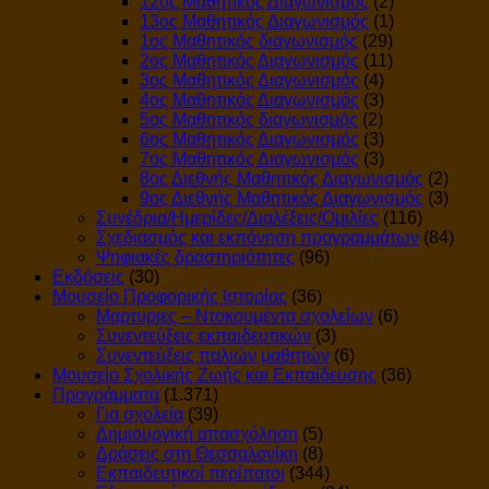
12ος Μαθητικός Διαγωνισμός
(2)
13ος Μαθητικός Διαγωνισμός
(1)
1ος Μαθητικός διαγωνισμός
(29)
2ος Μαθητικός Διαγωνισμός
(11)
3ος Μαθητικός Διαγωνισμός
(4)
4ος Μαθητικός Διαγωνισμός
(3)
5ος Μαθητικός διαγωνισμός
(2)
6ος Μαθητικός Διαγωνισμός
(3)
7ος Μαθητικός Διαγωνισμός
(3)
8ος Διεθνής Μαθητικός Διαγωνισμός
(2)
9ος Διεθνής Μαθητικός Διαγωνισμός
(3)
Συνέδρια/Ημερίδες/Διαλέξεις/Ομιλίες
(116)
Σχεδιασμός και εκπόνηση προγραμμάτων
(84)
Ψηφιακές δραστηριότητες
(96)
Εκδόσεις
(30)
Μουσείο Προφορικής Ιστορίας
(36)
Μαρτυριες – Ντοκουμέντα σχολείων
(6)
Συνεντεύξεις εκπαιδευτικών
(3)
Συνεντεύξεις παλιών μαθητών
(6)
Μουσείο Σχολικής Ζωής και Εκπαίδευσης
(36)
Προγράμματα
(1.371)
Για σχολεία
(39)
Δημιουργική απασχόληση
(5)
Δράσεις στη Θεσσαλονίκη
(8)
Εκπαιδευτικοί περίπατοι
(344)