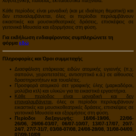
λογοτεχνικής παιδείας, εκπαιδευτικά παιχνίδια.
Κάθε περίοδος είναι μοναδική (και με ιδιαίτερη θεματική) και
δεν επαναλαμβάνεται, όλες οι περίοδοι περιλαμβάνουν
εικαστικές και μουσικοθεατρικές δράσεις, επισκέψεις σε
γειτονικά Μουσεία και εξορμήσεις στη φύση.
Για εκδήλωση ενδιαφέροντος συμπληρώνετε τη
φόρμα
εδώ
Πληροφορίες και Όροι συμμετοχής
Διασφάλιση επάρκειας ειδών ατομικής υγιεινής (π.χ.
σαπούνι, χειροπετσέτες, αντισηπτικό κ.ά.) σε αίθουσες
δραστηριοτήτων και τουαλέτες.
Προσφορά ατομικού σετ γραφικής ύλης (μαρκαδόροι,
μολύβια κτλ) και υλικών για τα εικαστικά εργαστήρια.
Κάθε περίοδος είναι μοναδική και δεν
επαναλαμβάνεται
, όλες οι περίοδοι περιλαμβάνουν
εικαστικές και μουσικοθεατρικές δράσεις, επισκέψεις σε
γειτονικά Μουσεία και εξορμήσεις στη φύση.
Περίοδοι διεξαγωγής:
16/06-19/06,
22/06-
26/06,
29
/06-03/07,
06
/07-10/07,
13/07-17/07,
20/7-
24/7,
27/7-31/7
, 03/08-07/08,
24/08-28/08, 31/08-04/09,
07/09-10/09