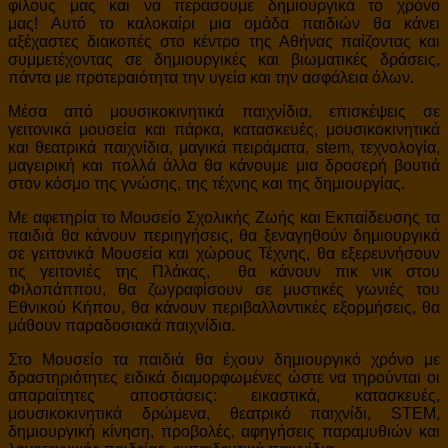
φίλους μας και να περάσουμε δημιουργικά το χρόνο
μας! Αυτό το καλοκαίρι μια ομάδα παιδιών θα κάνει
αξέχαστες διακοπές στο κέντρο της Αθήνας παίζοντας και
συμμετέχοντας σε δημιουργικές και βιωματικές δράσεις,
πάντα με προτεραιότητα την υγεία και την ασφάλεια όλων.
Μέσα από μουσικοκινητικά παιχνίδια, επισκέψεις σε
γειτονικά μουσεία και πάρκα, κατασκευές, μουσικοκινητικά
και θεατρικά παιχνίδια, μαγικά πειράματα, stem, τεχνολογία,
μαγειρική και πολλά άλλα θα κάνουμε μια δροσερή βουτιά
στον κόσμο της γνώσης, της τέχνης και της δημιουργίας.
Με αφετηρία το Μουσείο Σχολικής Ζωής και Εκπαίδευσης τα
παιδιά θα κάνουν περιηγήσεις, θα ξεναγηθούν δημιουργικά
σε γειτονικά Μουσεία και χώρους Τέχνης, θα εξερευνήσουν
τις γειτονιές της Πλάκας, θα κάνουν πικ νικ στου
Φιλοπάππου, θα ζωγραφίσουν σε μυστικές γωνιές του
Εθνικού Κήπου, θα κάνουν περιβαλλοντικές εξορμήσεις, θα
μάθουν παραδοσιακά παιχνίδια.
Στο Μουσείο τα παιδιά θα έχουν δημιουργικό χρόνο με
δραστηριότητες ειδικά διαμορφωμένες ώστε να τηρούνται οι
απαραίτητες αποστάσεις: εικαστικά, κατασκευές,
μουσικοκινητικά δρώμενα, θεατρικό παιχνίδι, STEM,
δημιουργική κίνηση, προβολές, αφηγήσεις παραμυθιών και