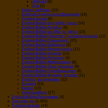
Ελληνικά
(6)
Ξένα
(1)
Σπάνιες εκδόσεις
(22)
Συλλογές Αναγνωστικά Δημοτικού
(18)
Σχολικά αρχεία
(5)
Σχολικά Βιβλία από άλλες χώρες
(14)
Σχολικά Βιβλία Αρχαίων
(6)
Σχολικά Βιβλία για όλες τις τάξεις
(13)
Σχολικά Βιβλία Γλώσσας Γυμνασίου-Λυκείου
(11)
Σχολικά Βιβλία Γραμματικής
(20)
Σχολικά Βιβλία Εκθέσεων
(3)
Σχολικά Βιβλία Θρησκευτικών
(11)
Σχολικά Βιβλία Ιστορίας
(12)
Σχολικά Βιβλία Λατινικών
(4)
Σχολικά Βιβλία Μαθηματικών
(8)
Σχολικά Βιβλία Ξένες γλώσσες
(8)
Σχολικά Βιβλία Πατριδογνωσίας
(8)
Σχολικά Βιβλία Φυσικής Ιστορίας
(11)
Σχολικές φωτογραφίες
(32)
Τετράδια
(53)
Χάρτες
(13)
Χρηστομάθειες
(27)
Σχολικά Βιβλία Γεωγραφίας
(4)
Τελευταία νέα
(1.493)
Τι είπαν για εμάς
(44)