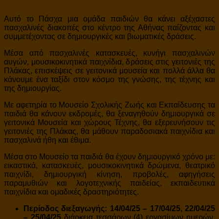
Αυτό το Πάσχα μια ομάδα παιδιών θα κάνει αξέχαστες
πασχαλινές διακοπές στο κέντρο της Αθήνας παίζοντας και
συμμετέχοντας σε δημιουργικές και βιωματικές δράσεις.
Μέσα από πασχαλινές κατασκευές, κυνήγι πασχαλινών
αυγών, μουσικοκινητικά παιχνίδια, δράσεις στις γειτονιές της
Πλάκας, επισκέψεις σε γειτονικά μουσεία και πολλά άλλα θα
κάνουμε ένα ταξίδι στον κόσμο της γνώσης, της τέχνης και
της δημιουργίας.
Με αφετηρία το Μουσείο Σχολικής Ζωής και Εκπαίδευσης τα
παιδιά θα κάνουν εκδρομές, θα ξεναγηθούν δημιουργικά σε
γειτονικά Μουσεία και χώρους Τέχνης, θα εξερευνήσουν τις
γειτονιές της Πλάκας, θα μάθουν παραδοσιακά παιχνίδια και
πασχαλινά ήθη και έθιμα.
Μέσα στο Μουσείο τα παιδιά θα έχουν δημιουργικό χρόνο με:
εικαστικά, κατασκευές, μουσικοκινητικά δρώμενα, θεατρικό
παιχνίδι, δημιουργική κίνηση, προβολές, αφηγήσεις
παραμυθιών και λογοτεχνικής παιδείας, εκπαιδευτικά
παιχνίδια και ομαδικές δραστηριότητες.
Περίοδος διεξαγωγής: 14
/04/25 – 17/04/25
, 22/04/25
– 25/04/25
διάρκεια τεσσάρων (4) εργασίμων ημερών,