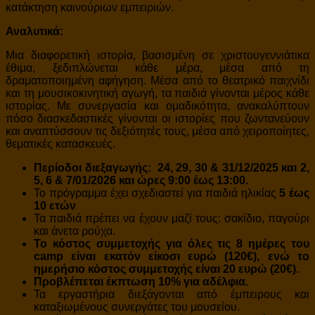
κατάκτηση καινούριων εμπειριών.
Αναλυτικά:
Μια διαφορετική ιστορία, βασισμένη σε χριστουγεννιάτικα
έθιμα, ξεδιπλώνεται κάθε μέρα, μέσα από τη
δραματοποιημένη αφήγηση. Μέσα από το θεατρικό παιχνίδι
και τη μουσικοκινητική αγωγή, τα παιδιά γίνονται μέρος κάθε
ιστορίας. Με συνεργασία και ομαδικότητα, ανακαλύπτουν
πόσο διασκεδαστικές γίνονται οι ιστορίες που ζωντανεύουν
και αναπτύσσουν τις δεξιότητές τους, μέσα από χειροποίητες,
θεματικές κατασκευές.
Περίοδοι διεξαγωγής:
24, 29, 30 & 31/12/2025
και 2,
5, 6 & 7/01/2026 και ώρες
9:00 έως 13:00.
Το πρόγραμμα έχει σχεδιαστεί για παιδιά ηλικίας
5 έως
10 ετών
Τα παιδιά πρέπει να έχουν μαζί τους: σακίδιο, παγούρι
και άνετα ρούχα.
Το κόστος συμμετοχής για όλες τις 8 ημέρες του
camp είναι εκατόν είκοσι ευρώ (120€), ενώ τ
ο
ημερήσιο κόστος συμμετοχής είναι 20 ευρώ
(20€).
Προβλέπεται έκπτωση 10% για αδέλφια.
Τα εργαστήρια διεξάγονται από έμπειρους και
καταξιωμένους συνεργάτες του μουσείου.