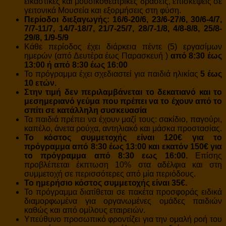
εικαστικές και μουσικοθεατρικές δράσεις, επισκέψεις σε
γειτονικά Μουσεία και εξορμήσεις στη φύση.
Περίοδοι διεξαγωγής:
16/6-20/6,
23/6-27/6,
30/6-4/7,
7/7-11/7,
14/7-18/7,
21/7-25/7,
28/7-1/8
, 4/8-8/8,
25/8-
29/8, 1/9-5/9
Κάθε περίοδος έχει διάρκεια πέντε (5) εργασίμων
ημερών (από Δευτέρα έως Παρασκευή )
από 8:30 έως
13:00 ή από 8:30 έως 16:00
Το πρόγραμμα έχει σχεδιαστεί για παιδιά ηλικίας
5 έως
10 ετών.
Στην τιμή δεν περιλαμβάνεται το δεκατιανό και το
μεσημεριανό γεύμα που πρέπει να το έχουν από το
σπίτι σε κατάλληλη συσκευασία
Τα παιδιά πρέπει να έχουν μαζί τους: σακίδιο, παγούρι,
καπέλο, άνετα ρούχα, αντηλιακό και μάσκα προστασίας.
Το κόστος συμμετοχής είναι 120€ για το
πρόγραμμα από 8:30 έως 13:00 και εκατόν 150€ για
το πρόγραμμα από 8:30 εως 16:00.
Επίσης
προβλέπεται έκπτωση 10% στα αδέλφια και στη
συμμετοχή σε περισσότερες από μία περιόδους.
Το ημερήσιο κόστος συμμετοχής είναι
35€.
Το πρόγραμμα διατίθεται σε πακέτα προσφοράς ειδικά
διαμορφωμένα για οργανωμένες ομάδες παιδιών
καθώς και από ομίλους εταιρειών.
Υπεύθυνο προσωπικό φροντίζει για την ομαλή ροή του