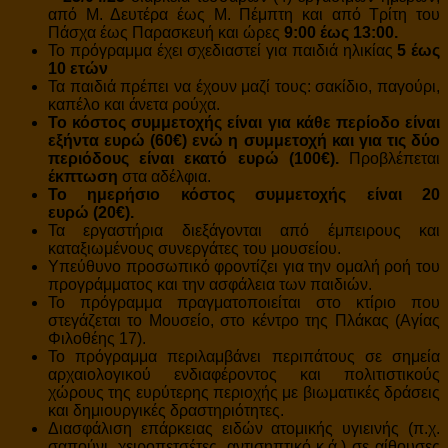
από Μ. Δευτέρα έως Μ. Πέμπτη και από Τρίτη του
Πάσχα έως Παρασκευή και ώρες
9:00 έως 13:00.
Το πρόγραμμα έχει σχεδιαστεί για παιδιά ηλικίας
5 έως
10 ετών
Τα παιδιά πρέπει να έχουν μαζί τους: σακίδιο, παγούρι,
καπέλο και άνετα ρούχα.
Το κόστος συμμετοχής είναι για κάθε περίοδο είναι
εξήντα ευρώ (60€) ενώ η συμμετοχή και για τις δύο
περιόδους είναι εκατό ευρώ (100€).
Προβλέπεται
έκπτωση
στα αδέλφια.
Το ημερήσιο κόστος συμμετοχής είναι 20
ευρώ
(20€).
Τα εργαστήρια διεξάγονται από έμπειρους και
καταξιωμένους συνεργάτες του μουσείου.
Υπεύθυνο προσωπικό φροντίζει για την ομαλή ροή του
προγράμματος και την ασφάλεια των παιδιών.
Το πρόγραμμα πραγματοποιείται στο κτίριο που
στεγάζεται το Mουσείο, στο κέντρο της Πλάκας (Αγίας
Φιλοθέης 17).
Το πρόγραμμα περιλαμβάνει περιπάτους σε σημεία
αρχαιολογικού ενδιαφέροντος και πολιτιστικούς
χώρους της ευρύτερης περιοχής με βιωματικές δράσεις
και δημιουργικές δραστηριότητες.
Διασφάλιση επάρκειας ειδών ατομικής υγιεινής (π.χ.
σαπούνι, χειροπετσέτες, αντισηπτικό κ.ά.) σε αίθουσες