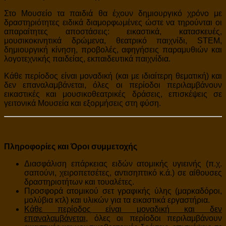
Στο Μουσείο τα παιδιά θα έχουν δημιουργικό χρόνο με
δραστηριότητες ειδικά διαμορφωμένες ώστε να τηρούνται οι
απαραίτητες αποστάσεις: εικαστικά, κατασκευές,
μουσικοκινητικά δρώμενα, θεατρικό παιχνίδι, STEM,
δημιουργική κίνηση, προβολές, αφηγήσεις παραμυθιών και
λογοτεχνικής παιδείας, εκπαιδευτικά παιχνίδια.
Κάθε περίοδος είναι μοναδική (και με ιδιαίτερη θεματική) και
δεν επαναλαμβάνεται, όλες οι περίοδοι περιλαμβάνουν
εικαστικές και μουσικοθεατρικές δράσεις, επισκέψεις σε
γειτονικά Μουσεία και εξορμήσεις στη φύση.
Πληροφορίες και Όροι συμμετοχής
Διασφάλιση επάρκειας ειδών ατομικής υγιεινής (π.χ.
σαπούνι, χειροπετσέτες, αντισηπτικό κ.ά.) σε αίθουσες
δραστηριοτήτων και τουαλέτες.
Προσφορά ατομικού σετ γραφικής ύλης (μαρκαδόροι,
μολύβια κτλ) και υλικών για τα εικαστικά εργαστήρια.
Κάθε περίοδος είναι μοναδική και δεν
επαναλαμβάνεται
, όλες οι περίοδοι περιλαμβάνουν