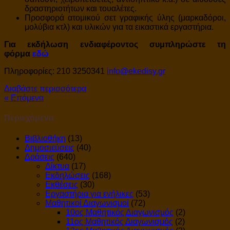
δραστηριοτήτων και τουαλέτες.
Προσφορά ατομικού σετ γραφικής ύλης (μαρκαδόροι,
μολύβια κτλ) και υλικών για τα εικαστικά εργαστήρια.
Για εκδήλωση ενδιαφέροντος συμπληρώστε τη
φόρμα
εδώ
Πληροφορίες: 210 3250341
info@ekedisy.gr
Διαβάστε περισσότερα
« Επόμενα
Περιεχόμενα
Βιβλιοθήκη
(13)
Δημοσιεύσεις
(40)
Δράσεις
(640)
Δίκτυα
(17)
Εκδηλώσεις
(168)
Εκθέσεις
(30)
Εργαστήρια για ενήλικες
(53)
Μαθητικοί Διαγωνισμοί
(72)
10ος Μαθητικός Διαγωνισμός
(2)
11ος Μαθητικός Διαγωνισμός
(2)