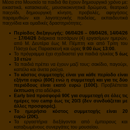
Μέσα στο Μουσείο τα παιδιά θα έχουν δημιουργικό χρόνο με:
εικαστικά, κατασκευές, μουσικοκινητικά δρώμενα, θεατρικό
παιχνίδι, δημιουργική κίνηση, προβολές, αφηγήσεις
παραμυθιών και λογοτεχνικής παιδείας, εκπαιδευτικά
παιχνίδια και ομαδικές δραστηριότητες.
Περίοδος διεξαγωγής: 06
/04/26 – 09/04/26
, 14/04/26
– 17/04/26
διάρκεια τεσσάρων (4) εργασίμων ημερών,
από Μ. Δευτέρα έως Μ. Πέμπτη και από Τρίτη του
Πάσχα έως Παρασκευή και ώρες
9:00 έως 13:00.
Το πρόγραμμα έχει σχεδιαστεί για παιδιά ηλικίας
5 έως
10 ετών
Τα παιδιά πρέπει να έχουν μαζί τους: σακίδιο, παγούρι,
καπέλο και άνετα ρούχα.
Το κόστος συμμετοχής είναι για κάθε περίοδο είναι
εξήντα ευρώ (60€) ενώ η συμμετοχή και για τις δύο
περιόδους είναι εκατό ευρώ (100€).
Προβλέπεται
έκπτωση
στα αδέλφια.
Early bird προσφορά 90€ για συμμετοχή σε όλες τις
ημέρες του camp έως τις 20/3 (δεν συνδυάζεται με
άλλες προσφορές).
Το ημερήσιο κόστος συμμετοχής είναι 20
ευρώ
(20€).
Τα εργαστήρια διεξάγονται από έμπειρους και
καταξιωμένους συνεργάτες του μουσείου.